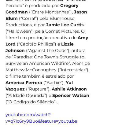
Perdido” é produzido por 
Gregory 
Goodman
 (“Entre Montanhas”), 
Jason 
Blum
 (“Corra!”) pela Blumhouse 
Productions, e por 
Jamie Lee Curtis 
(“Halloween”) pela Comet Pictures. O 
filme tem produção executiva de 
Amy 
Lord
 (“Capitão Phillips”) e 
Lizzie 
Johnson
 (“Against the Odds"), autora 
de “Paradise: One Town's Struggle to 
Survive an American Wildfire”. Além de 
Matthew McConaughey (“Interestelar"), 
o filme também é estrelado por 
America Ferrera
 (“Barbie”), 
Yul 
Vazquez
 (“Ruptura”), 
Ashlie Atkinson
(“A Idade Dourada”) e 
Spencer Watson
(“O Código do Silêncio”). 
youtube.com/watch?
v=q7Ic6ry9Buo&feature=youtu.be