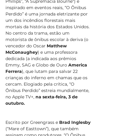
Phillips”, "A Supremacia Bourne") e 
inspirado em eventos reais, “O Ônibus 
Perdido” é uma jornada eletrizante por 
um dos incêndios florestais mais 
mortais da história dos Estados Unidos. 
No centro da trama, estão um 
motorista de ônibus escolar à deriva (o 
vencedor do Oscar 
Matthew 
McConaughey
) e uma professora 
dedicada (a indicada aos prêmios 
Emmy, SAG e Globo de Ouro 
America 
Ferrera
), que lutam para salvar 22 
crianças do inferno em chamas que os 
cercam. Elogiado pela crítica, “O 
Ônibus Perdido” estreia mundialmente, 
no Apple TV+, 
na sexta-feira, 3 de 
outubro.
Escrito por Greengrass e 
Brad Inglesby 
(“Mare of Easttown”), que também 
assinam como produtores, “O Ônibus 