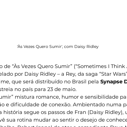
'Às Vezes Quero Sumir', com Daisy Ridley
do de “Às Vezes Quero Sumir” (“Sometimes I Think
relado por Daisy Ridley – a Rey, da saga “Star Wars
lme, que será distribuído no Brasil pela 
Synapse D
treia no país para 23 de maio.
umir” mistura romance, humor e sensibilidade pa
ão e dificuldade de conexão. Ambientado numa p
a história segue os passos de Fran (Daisy Ridley)
vê sua rotina mudar ao sentir o desejo de conhec