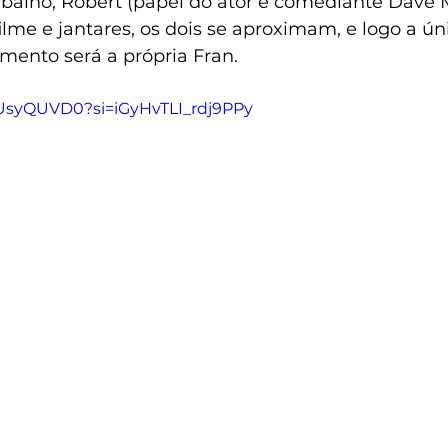
abalho, Robert (papel do ator e comediante Dave M
ilme e jantares, os dois se aproximam, e logo a úni
mento será a própria Fran. 
4UsyQUVD0?si=iGyHvTLI_rdj9PPy