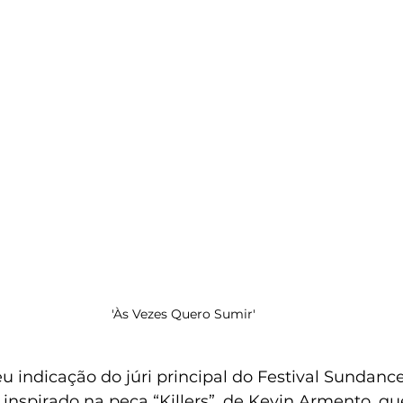
'Às Vezes Quero Sumir'
u indicação do júri principal do Festival Sundance
inspirado na peça “Killers”, de Kevin Armento, qu