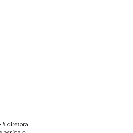
 à diretora 
e assina o 