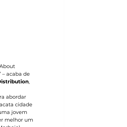
 About 
” – acaba de 
istribution
, 
ra abordar 
acata cidade 
, uma jovem 
er melhor um 