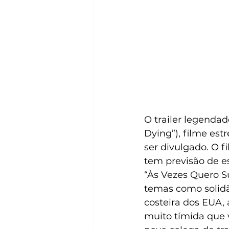
O trailer legenda
Dying”), filme est
ser divulgado. O fi
tem previsão de es
“Às Vezes Quero S
temas como solid
costeira dos EUA, 
muito tímida que 