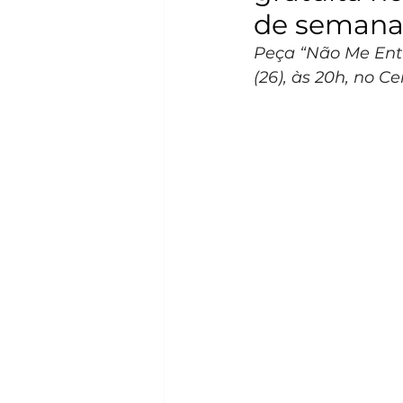
de seman
Peça “Não Me Entr
(26), às 20h, no C