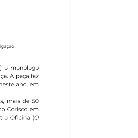
ulgação
) o monólogo 
a. A peça faz 
neste ano, em 
, mais de 50 
mo Corisco em 
tro Oficina (
O 