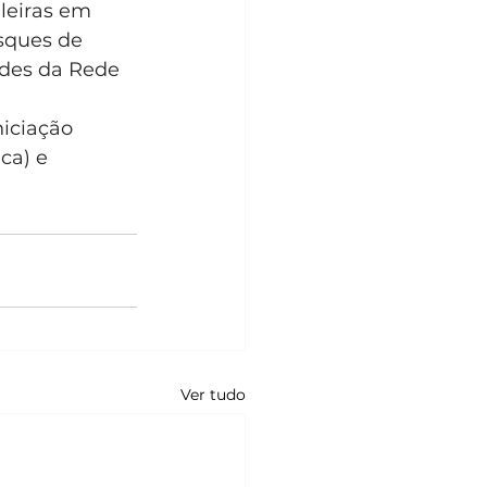
leiras em 
osques de 
ades da Rede 
iciação 
ca) e 
Ver tudo