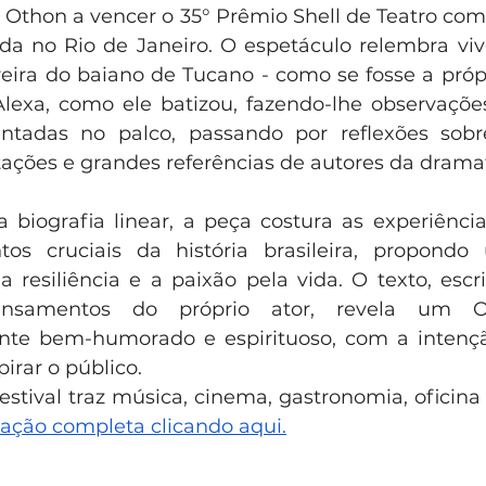
Othon a vencer o 35° Prêmio Shell de Teatro como
a no Rio de Janeiro. O espetáculo relembra vivê
eira do baiano de Tucano - como se fosse a próp
exa, como ele batizou, fazendo-lhe observações
sentadas no palco, passando por reflexões sobr
itações e grandes referências de autores da drama
biografia linear, a peça costura as experiência
 cruciais da história brasileira, propondo 
 resiliência e a paixão pela vida. O texto, escrit
nsamentos do próprio ator, revela um Ot
te bem-humorado e espirituoso, com a intenção 
irar o público.
ação completa clicando aqui.