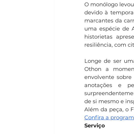
O monólogo levou 
devido à temporad
marcantes da carr
uma espécie de Al
historietas apre
resiliência, com c
Longe de ser uma 
Othon a momentos
envolvente sobre a
anotações e pe
surpreendentemen
de si mesmo e insp
Confira a program
Serviço