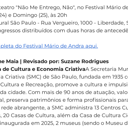
 teatro "Não Me Entrego, Não", no Festival Mário 
24) e Domingo (25), às 20h
tural São Paulo - Rua Vergueiro, 1000 - Liberdade,
 ingressos distribuídos com duas horas de anteced
eta do Festival Mário de Andra aqui.
ane Maia | Revisado por: Suzane Rodrigues
a de Cultura e Economia Criativa
A Secretaria Mun
a Criativa (SMC) de São Paulo, fundada em 1935 
ultura e Recreação, promove a cultura e impulsi
 da cidade. Com mais de 90 anos de atuação, valor
al, preserva patrimônios e forma profissionais para
rede abrangente, a SMC administra 13 Centros Cul
, 20 Casas de Cultura, além da Casa de Cultura C
 inaugurada em 2025, 2 museus (sendo o Museu d