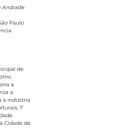
de Andrade
 São Paulo
ência
icipal de 
como 
ona a 
iza a 
 a indústria 
turais, 7 
idade 
a Cidade de 