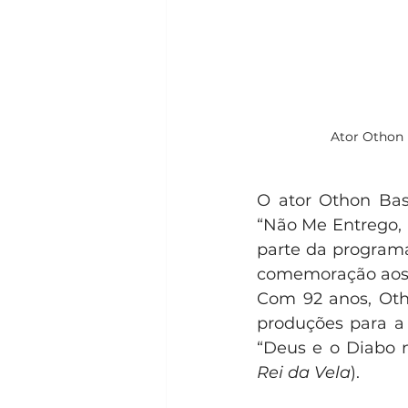
Ator Othon 
O ator Othon Bas
“Não Me Entrego, N
parte da programa
comemoração aos 1
Com 92 anos, Otho
produções para a 
“Deus e o Diabo na
Rei da Vela
).