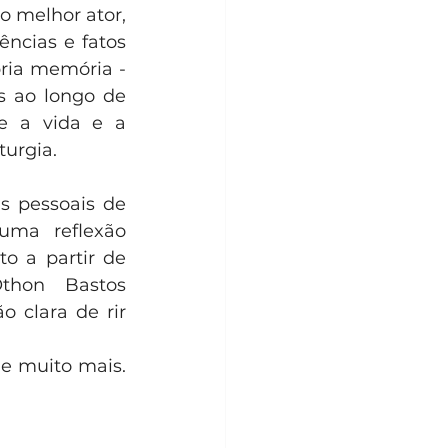
 melhor ator, 
ncias e fatos 
ria memória - 
 ao longo de 
e a vida e a 
turgia.
s pessoais de 
uma reflexão 
o a partir de 
hon Bastos 
clara de rir 
Além da peça, o Festival traz música, cinema, gastronomia, oficina e muito mais. 