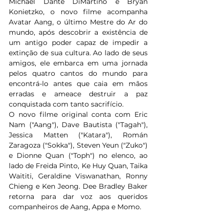
Michael Dante DiMartino e Bryan 
Konietzko, o novo filme acompanha 
Avatar Aang, o último Mestre do Ar do 
mundo, após descobrir a existência de 
um antigo poder capaz de impedir a 
extinção de sua cultura. Ao lado de seus 
amigos, ele embarca em uma jornada 
pelos quatro cantos do mundo para 
encontrá-lo antes que caia em mãos 
erradas e ameace destruir a paz 
conquistada com tanto sacrifício.
O novo filme original conta com Eric 
Nam ("Aang"), Dave Bautista ("Tagah"), 
Jessica Matten ("Katara"), Román 
Zaragoza ("Sokka"), Steven Yeun ("Zuko") 
e Dionne Quan ("Toph") no elenco, ao 
lado de Freida Pinto, Ke Huy Quan, Taika 
Waititi, Geraldine Viswanathan, Ronny 
Chieng e Ken Jeong. Dee Bradley Baker 
retorna para dar voz aos queridos 
companheiros de Aang, Appa e Momo.