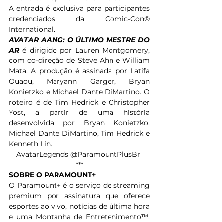
A entrada é exclusiva para participantes 
credenciados da Comic-Con® 
International.
AVATAR AANG: O ÚLTIMO MESTRE DO 
AR
é dirigido por Lauren Montgomery, 
com co-direção de Steve Ahn e William 
Mata. A produção é assinada por Latifa 
Ouaou, Maryann Garger, Bryan 
Konietzko e Michael Dante DiMartino. O 
roteiro é de Tim Hedrick e Christopher 
Yost, a partir de uma história 
desenvolvida por Bryan Konietzko, 
Michael Dante DiMartino, Tim Hedrick e 
Kenneth Lin.
AvatarLegends @ParamountPlusBr
***
SOBRE O PARAMOUNT+
O Paramount+ é o serviço de streaming 
premium por assinatura que oferece 
esportes ao vivo, notícias de última hora 
e uma Montanha de Entretenimento™. 