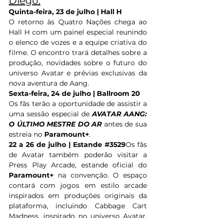
Diego.
Quinta-feira, 23 de julho | Hall H
O retorno às Quatro Nações chega ao 
Hall H com um painel especial reunindo 
o elenco de vozes e a equipe criativa do 
filme. O encontro trará detalhes sobre a 
produção, novidades sobre o futuro do 
universo Avatar e prévias exclusivas da 
nova aventura de Aang.
Sexta-feira, 24 de julho | Ballroom 20
Os fãs terão a oportunidade de assistir a 
uma sessão especial de 
AVATAR AANG: 
O ÚLTIMO MESTRE DO AR
antes de sua 
estreia no 
Paramount+
.
22 a 26 de julho | Estande 
#3529
Os fãs 
de Avatar também poderão visitar a 
Press Play Arcade, estande oficial do 
Paramount+
 na convenção. O espaço 
contará com jogos em estilo arcade 
inspirados em produções originais da 
plataforma, incluindo Cabbage Cart 
Madness, inspirado no universo Avatar. 