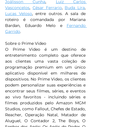
Joálisson Cunha
, 
Luiz Carlos 
Vasconcelos
, 
César Ferrario
, 
Buda Lira
, 
Lucas Veloso
, entre outros. A sala de 
roteiro é comandada por Mariana 
Bardan, Eduardo Melo e 
Fernando 
Garrido
. 
Sobre o Prime Video
O Prime Video é um destino de 
entretenimento completo que oferece 
aos clientes uma vasta coleção de 
programação premium em um único 
aplicativo disponível em milhares de 
dispositivos. No Prime Video, os clientes 
podem personalizar suas experiências e 
encontrar seus filmes, séries, e eventos 
ao vivo favoritos - incluindo séries e 
filmes produzidos pelo Amazon MGM 
Studios, como Fallout, Chefes de Estado, 
Reacher, Operação Natal, Matador de 
Aluguel, O Contador 2, The Boys, O 
Senhor dos Anéis: Os Anéis de Poder, O 