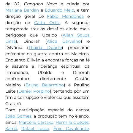
da O2, 
Cangaço Novo
 é criada por 
Mariana Bardan
 e 
Eduardo Melo
, e tem 
direção geral de 
Fábio Mendonça
 e 
direção de 
Caito Ortiz
. A segunda 
temporada traz os desafios ainda mais 
perigosos que Ubaldo (
Allan Souza 
Lima
), Dinorah (
Alice Carvalho
) e 
Dilvânia (
Thainá Duarte
) precisarão 
enfrentar na guerra contra os Maleiros. 
Enquanto Dilvânia encontra forças na fé 
e assume a liderança espiritual da 
Irmandade, Ubaldo e Dinorah 
confrontam diretamente Gastão 
Maleiro (
Bruno Belarmino
) e Paulino 
Leite (
Daniel Porpino
), tentando pôr um 
fim à corrupção e violência que assolam 
Cratará.
Com participação especial do cantor 
João Gomes
, a produção tem no elenco, 
ainda, 
Marcélia Cartaxo
, 
Hermila Guedes
, 
Xamã
, 
Rafael Losso
, 
Ênio Cavalcante
, 