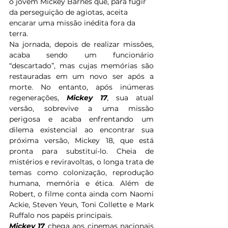
o jovem Mickey Barnes que, para fugir 
da perseguição de agiotas, aceita 
encarar uma missão inédita fora da 
terra.
Na jornada, depois de realizar missões, 
acaba sendo um funcionário 
“descartado”, mas cujas memórias são 
restauradas em um novo ser após a 
morte. No entanto, após inúmeras 
regenerações, 
Mickey 17
, 
sua atual 
versão, sobrevive a uma missão 
perigosa e acaba enfrentando um 
dilema existencial ao encontrar sua 
próxima versão, Mickey 18, que está 
pronta para substituí-lo. Cheia de 
mistérios e reviravoltas, o longa trata de 
temas como colonização, reprodução 
humana, memória e ética. Além de 
Robert, o filme conta ainda com Naomi 
Ackie, Steven Yeun, Toni Collette e Mark 
Ruffalo nos papéis principais.
Mickey 17
 chega aos cinemas nacionais 