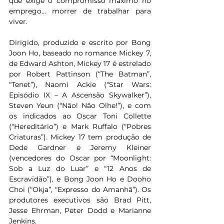
que exige o compromisso máximo no 
emprego... morrer de trabalhar para 
viver.
Dirigido, produzido e escrito por Bong 
Joon Ho, baseado no romance Mickey 7, 
de Edward Ashton, Mickey 17 é estrelado 
por Robert Pattinson (“The Batman”, 
“Tenet”), Naomi Ackie (“Star Wars: 
Episódio IX – A Ascensão Skywalker”), 
Steven Yeun (“Não! Não Olhe!”), e com 
os indicados ao Oscar Toni Collette 
(“Hereditário”) e Mark Ruffalo (“Pobres 
Criaturas”). Mickey 17 tem produção de 
Dede Gardner e Jeremy Kleiner 
(vencedores do Oscar por “Moonlight: 
Sob a Luz do Luar” e “12 Anos de 
Escravidão”), e Bong Joon Ho e Dooho 
Choi (“Okja”, “Expresso do Amanhã”). Os 
produtores executivos são Brad Pitt, 
Jesse Ehrman, Peter Dodd e Marianne 
Jenkins.