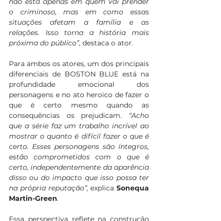
não está apenas em quem vai prender 
o criminoso, mas em como essas 
situações afetam a família e as 
relações. Isso torna a história mais 
próxima do público”
, destaca o ator.
Para ambos os atores, um dos principais 
diferenciais de BOSTON BLUE está na 
profundidade emocional dos 
personagens e no ato heroico de fazer o 
que é certo mesmo quando as 
consequências os prejudicam. 
“Acho 
que a série faz um trabalho incrível ao 
mostrar o quanto é difícil fazer o que é 
certo. Esses personagens são íntegros, 
estão comprometidos com o que é 
certo, independentemente da aparência 
disso ou do impacto que isso possa ter 
na própria reputação”, 
explica 
Sonequa 
Martin-Green
.
Essa perspectiva reflete na construção 