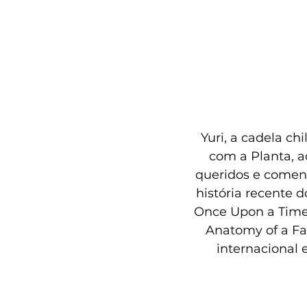
Yuri, a cadela chi
com a Planta, a
queridos e comen
história recente 
Once Upon a Time i
Anatomy of a Fal
internacional