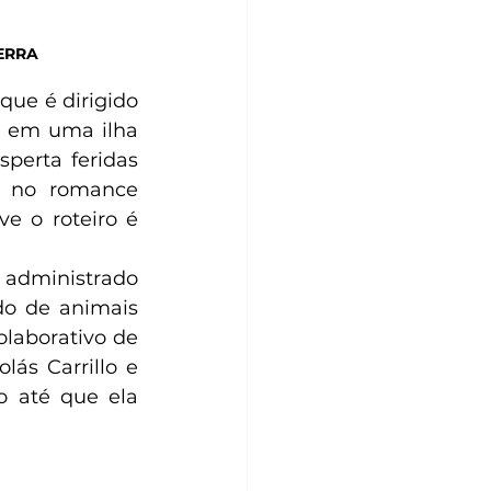
PERRA
 que é dirigido 
 em uma ilha 
erta feridas 
o no romance 
 o roteiro é 
 administrado 
o de animais 
laborativo de 
ás Carrillo e 
 até que ela 