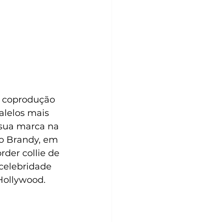
m coprodução 
lelos mais 
sua marca na 
o Brandy, em 
der collie de 
 celebridade 
Hollywood.