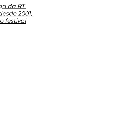
ga da RT 
esde 2001, 
 festival