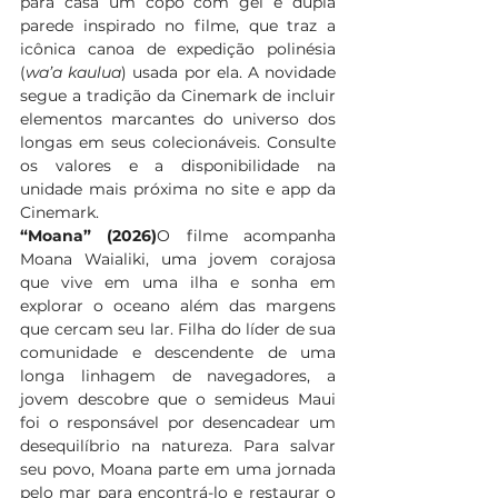
para casa um copo com gel e dupla 
parede inspirado no filme, que traz a 
icônica canoa de expedição polinésia 
(
wa’a kaulua
) usada por ela. A novidade 
segue a tradição da Cinemark de incluir 
elementos marcantes do universo dos 
longas em seus colecionáveis. Consulte 
os valores e a disponibilidade na 
unidade mais próxima no site e app da 
Cinemark.
“Moana” (2026)
O filme acompanha 
Moana Waialiki, uma jovem corajosa 
que vive em uma ilha e sonha em 
explorar o oceano além das margens 
que cercam seu lar. Filha do líder de sua 
comunidade e descendente de uma 
longa linhagem de navegadores, a 
jovem descobre que o semideus Maui 
foi o responsável por desencadear um 
desequilíbrio na natureza. Para salvar 
seu povo, Moana parte em uma jornada 
pelo mar para encontrá-lo e restaurar o 