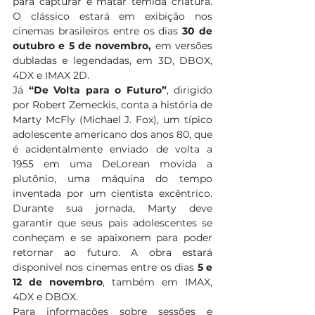
para capturar e matar temida criatura. 
O clássico estará em exibição nos 
cinemas brasileiros entre os dias 
30 de 
outubro e 5 de novembro, 
em versões 
dubladas e legendadas, em 3D, DBOX, 
4DX e IMAX 2D.
Já 
“De Volta para o Futuro”
, dirigido 
por Robert Zemeckis, conta a história de 
Marty McFly (Michael J. Fox), um típico 
adolescente americano dos anos 80, que 
é acidentalmente enviado de volta a 
1955 em uma DeLorean movida a 
plutônio, uma máquina do tempo 
inventada por um cientista excêntrico. 
Durante sua jornada, Marty deve 
garantir que seus pais adolescentes se 
conheçam e se apaixonem para poder 
retornar ao futuro. A obra estará 
disponível nos cinemas entre os dias
 5 e 
12 de novembro
, também em IMAX, 
4DX e DBOX.
Para informações sobre sessões e 