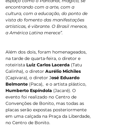
espaço como o Pantanal, mágico, se 
encontrando com a arte, com a 
cultura, com a educação, do ponto de 
vista do fomento das manifestações 
artísticas, é vibrante. O Brasil merece, 
a América Latina merece”.
Além dos dois, foram homenageados, 
na tarde de quarta-feira, o diretor e 
roteirista 
Luiz Carlos Lacerda 
(Tatu 
Galinha), o diretor 
Aurélio Michiles
(Capivara), o diretor J
osé Eduardo 
Belmonte 
(Paca),  e o artista plástico, 
Humberto Espíndola
 (Jacaré). O 
evento foi realizado no Centro de 
Convenções de Bonito, mas todas as 
placas serão expostas posteriormente 
em uma calçada na Praça da Liberdade, 
no Centro de Bonito.