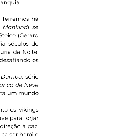
anquia.  
 ferrenhos há 
l Mankind
) se 
toico (Gerard 
a séculos de 
ia da Noite. 
desafiando os 
 
Dumbo
, série 
anca de Neve 
onta um mundo 
o os vikings 
e para forjar 
ireção à paz, 
a ser herói e 