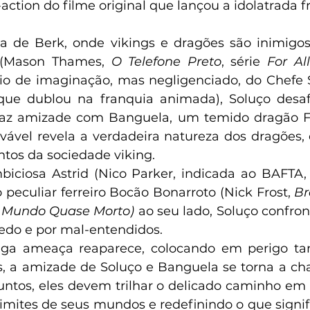
action do filme original que lançou a idolatrada fr
a de Berk, onde vikings e dragões são inimigos
 (Mason Thames, 
O Telefone Preto
, série 
For Al
eio de imaginação, mas negligenciado, do Chefe S
que dublou na franquia animada), Soluço desafi
faz amizade com Banguela, um temido dragão Fúr
vável revela a verdadeira natureza dos dragões, 
tos da sociedade viking.  
iciosa Astrid (Nico Parker, indicada ao BAFTA,
o peculiar ferreiro Bocão Bonarroto (Nick Frost, 
Br
 Mundo Quase Morto)
 ao seu lado, Soluço confr
edo e por mal-entendidos.  
a ameaça reaparece, colocando em perigo tant
, a amizade de Soluço e Banguela se torna a chav
untos, eles devem trilhar o delicado caminho em d
imites de seus mundos e redefinindo o que signific