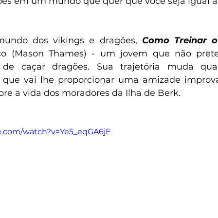
es em um mundo que quer que você seja igual a 
undo dos vikings e dragões, 
Como Treinar 
o (Mason Thames) - um jovem que não preten
ar de caçar dragões. Sua trajetória muda qu
 que vai lhe proporcionar uma amizade imprová
e a vida dos moradores da Ilha de Berk.
e.com/watch?v=Ye5_eqGA6jE