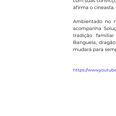
com suas convicçõ
afirma o cineasta.
Ambientado no m
acompanha Soluç
tradição famili
Banguela, dragão
mudará para sempr
https://www.youtub