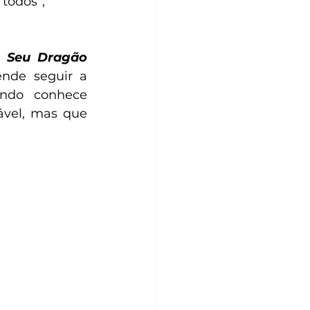
todos”, 
o Seu Dragão
de seguir a 
ando conhece 
vel, mas que 