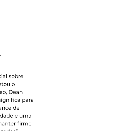
o
ial sobre 
stou o 
eo, Dean 
ignifica para 
ance de 
erdade é uma 
manter firme 