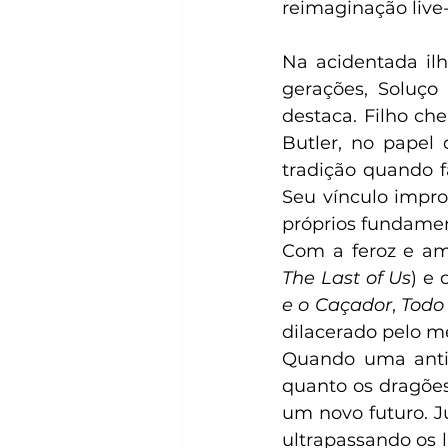
reimaginação live-
Na acidentada ilh
gerações, Soluço
destaca. Filho ch
Butler, no papel 
tradição quando 
Seu vínculo impro
próprios fundamen
Com a feroz e amb
The Last of Us
) e 
e o Caçador
, 
Todo
dilacerado pelo m
Quando uma antig
quanto os dragões
um novo futuro. J
ultrapassando os l