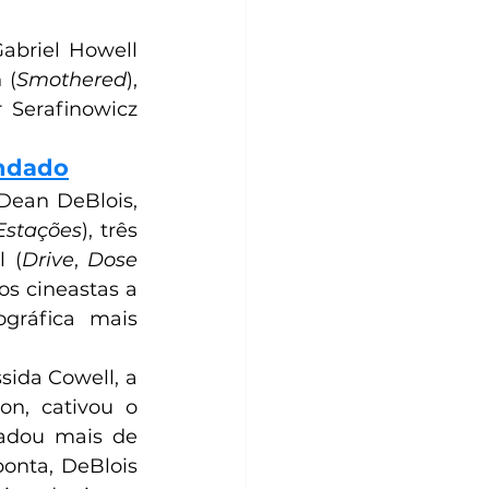
Gabriel Howell 
 (
Smothered
), 
 Serafinowicz 
 
endado
 Dean DeBlois, 
Estações
), três 
 (
Drive
, 
Dose 
s cineastas a 
gráfica mais 
sida Cowell, a 
n, cativou o 
adou mais de 
onta, DeBlois 