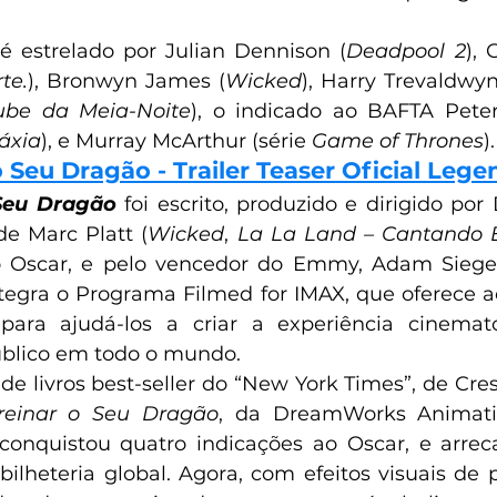
 estrelado por Julian Dennison (
Deadpool 2
), 
te.
), Bronwyn James (
Wicked
), Harry Trevaldwyn
ube da Meia-Noite
), o indicado ao BAFTA Peter
áxia
), e Murray McArthur (série 
Game of Thrones
).
 Seu Dragão - Trailer Teaser Oficial Leg
Seu Dragão
 foi escrito, produzido e dirigido por
e Marc Platt (
Wicked
, 
La La Land – Cantando 
o Oscar, e pelo vencedor do Emmy, Adam Siegel
ntegra o Programa Filmed for IMAX, que oferece ao
para ajudá-los a criar a experiência cinemato
úblico em todo o mundo.  
 de livros best-seller do “New York Times”, de Cres
einar o Seu Dragão
, da DreamWorks Animatio
conquistou quatro indicações ao Oscar, e arrec
bilheteria global. Agora, com efeitos visuais de p