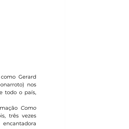
como Gerard 
onarroto) nos 
 todo o país, 
nimação 
Como 
, três vezes 
 encantadora 