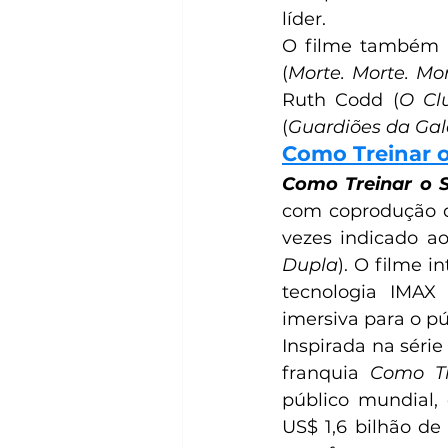
líder.  
O filme também é
(
Morte. Morte. Mor
Ruth Codd (
O Cl
(
Guardiões da Gal
Como Treinar o
Como Treinar o 
com coprodução d
vezes indicado a
Dupla
). O filme i
tecnologia IMAX 
imersiva para o p
Inspirada na série
franquia 
Como Tr
público mundial, 
US$ 1,6 bilhão de 