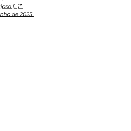
so [...]” 
unho de 2025 