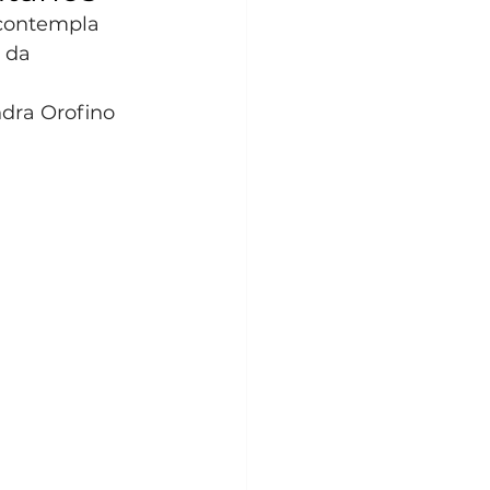
contempla 
 da 
ndra Orofino 