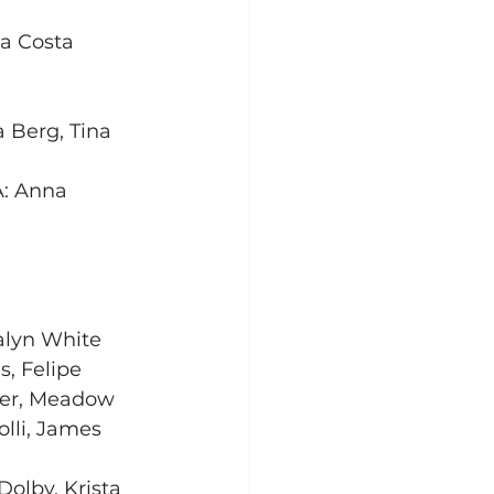
a Costa
 Berg, Tina 
 Anna 
lyn White 
, Felipe 
ner, Meadow 
lli, James 
lby, Krista 