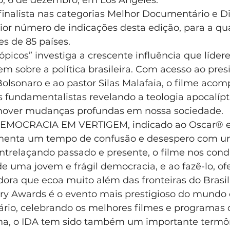
 finalista nas categorias Melhor Documentário e Di
r número de indicações desta edição, para a qua
es de 85 países.
ópicos” investiga a crescente influência que lídere
m sobre a política brasileira. Com acesso ao presi
olsonaro e ao pastor Silas Malafaia, o filme aco
 fundamentalistas revelando a teologia apocalípt
mover mudanças profundas em nossa sociedade.
EMOCRACIA EM VERTIGEM, indicado ao Oscar® e
menta um tempo de confusão e desespero com um
Entrelaçando passado e presente, o filme nos cond
e uma jovem e frágil democracia, e ao fazê-lo, o
ra que ecoa muito além das fronteiras do Brasil
y Awards é o evento mais prestigioso do mundo 
io, celebrando os melhores filmes e programas d
rma, o IDA tem sido também um importante termô