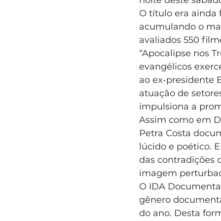
O título era ainda
acumulando o maio
avaliados 550 film
“Apocalipse nos Tr
evangélicos exerce
ao ex-presidente B
atuação de setores
impulsiona a pro
Assim como em D
Petra Costa docu
lúcido e poético. 
das contradições d
imagem perturbado
O IDA Documentar
gênero documentár
do ano. Desta fo