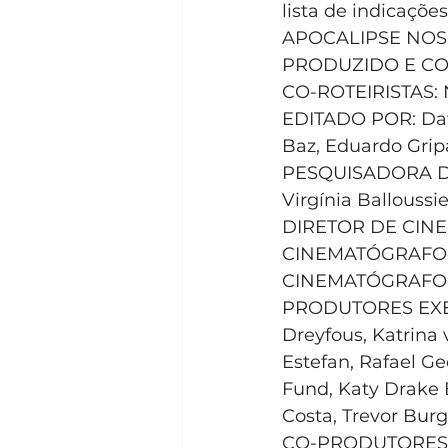
lista de indicaçõe
APOCALIPSE NOS TR
PRODUZIDO E CO-
CO-ROTEIRISTAS: N
EDITADO POR: Davi
Baz, Eduardo Grip
PESQUISADORA D
Virgínia Balloussie
DIRETOR DE CINE
CINEMATÓGRAFOS: 
CINEMATÓGRAFO D
PRODUTORES EXECU
Dreyfous, Katrina 
Estefan, Rafael G
Fund, Katy Drake B
Costa, Trevor Bur
CO-PRODUTORES EX