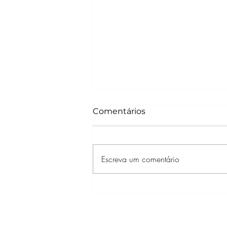
Comentários
Escreva um comentário
'ELIS & EU’: UNIVERSAL+
DIVULGA TRAILER DO
DOCUMENTÁRIO SOBRE
ELIS REGINA