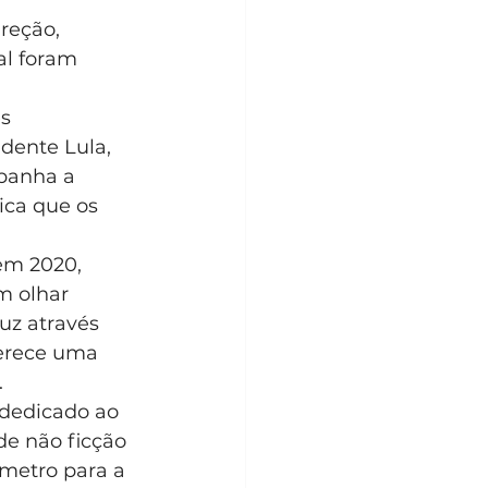
reção, 
l foram 
s 
dente Lula, 
mpanha a 
ica que os 
m 2020, 
 olhar 
uz através 
ferece uma 
.
dedicado ao 
e não ficção 
metro para a 