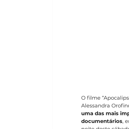
O filme “Apocalips
Alessandra Orofin
uma das mais imp
documentários
, 
noite deste sábad