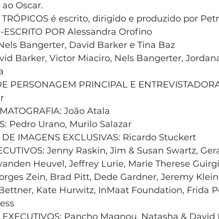
s ao Oscar.
ÓPICOS é escrito, dirigido e produzido por Petr
ESCRITO POR Alessandra Orofino
els Bangerter, David Barker e Tina Baz
d Barker, Victor Miaciro, Nels Bangerter, Jordana
a
E PERSONAGEM PRINCIPAL E ENTREVISTADORA:
r
MATOGRAFIA: João Atala
Pedro Urano, Murilo Salazar
E IMAGENS EXCLUSIVAS: Ricardo Stuckert
TIVOS: Jenny Raskin, Jim & Susan Swartz, Gera
vanden Heuvel, Jeffrey Lurie, Marie Therese Guirgis
eorges Zein, Brad Pitt, Dede Gardner, Jeremy Klei
ettner, Kate Hurwitz, InMaat Foundation, Frida Po
gess
ECUTIVOS: Pancho Magnou, Natasha & David Do