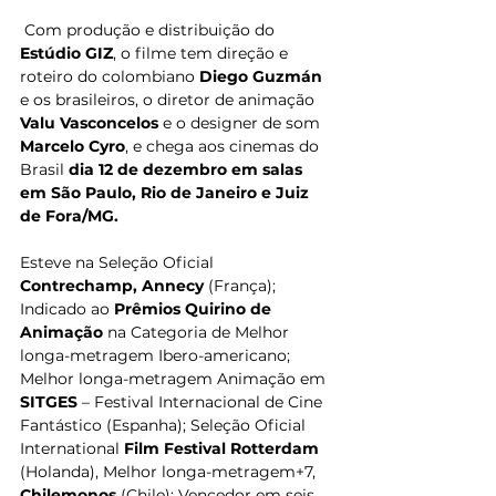
 Com produção e distribuição do 
Estúdio GIZ
, o filme tem direção e 
roteiro do colombiano 
Diego Guzmán
e os brasileiros, o diretor de animação 
Valu Vasconcelos
 e o designer de som 
Marcelo Cyro
, e chega aos cinemas do 
Brasil 
dia 12 de dezembro
em salas 
em São Paulo, Rio de Janeiro e Juiz 
de Fora/MG.
Esteve na Seleção Oficial 
Contrechamp, Annecy
 (França); 
Indicado ao 
Prêmios Quirino de 
Animação
 na Categoria de Melhor 
longa-metragem Ibero-americano;
Melhor longa-metragem Animação em 
SITGES
 – Festival Internacional de Cine 
Fantástico (Espanha); Seleção Oficial 
International 
Film Festival Rotterdam
(Holanda), Melhor longa-metragem+7, 
Chilemonos
 (Chile); Vencedor em seis 