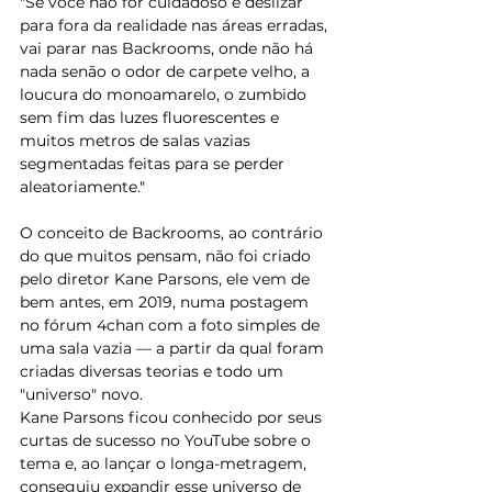
"Se você não for cuidadoso e deslizar 
para fora da realidade nas áreas erradas, 
vai parar nas Backrooms, onde não há 
nada senão o odor de carpete velho, a 
loucura do monoamarelo, o zumbido 
sem fim das luzes fluorescentes e 
muitos metros de salas vazias 
segmentadas feitas para se perder 
aleatoriamente."
​O conceito de Backrooms, ao contrário 
do que muitos pensam, não foi criado 
pelo diretor Kane Parsons, ele vem de 
bem antes, em 2019, numa postagem 
no fórum 4chan com a foto simples de 
uma sala vazia — a partir da qual foram 
criadas diversas teorias e todo um 
"universo" novo.
​Kane Parsons ficou conhecido por seus 
curtas de sucesso no YouTube sobre o 
tema e, ao lançar o longa-metragem, 
conseguiu expandir esse universo de 