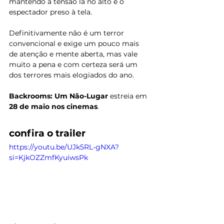
mantendo a tensão lá no alto e o 
espectador preso à tela.
​Definitivamente não é um terror 
convencional e exige um pouco mais 
de atenção e mente aberta, mas vale 
muito a pena e com certeza será um 
dos terrores mais elogiados do ano.
Backrooms: Um Não-Lugar
 estreia em 
28 de maio nos cinemas
.
confira o trailer
https://youtu.be/UJk5RL-gNXA?
si=KjkOZZmfKyuiwsPk