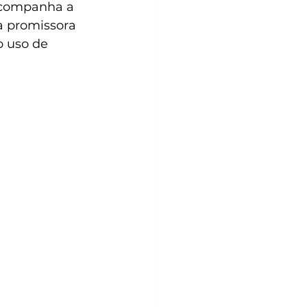
companha a 
a promissora 
o uso de 