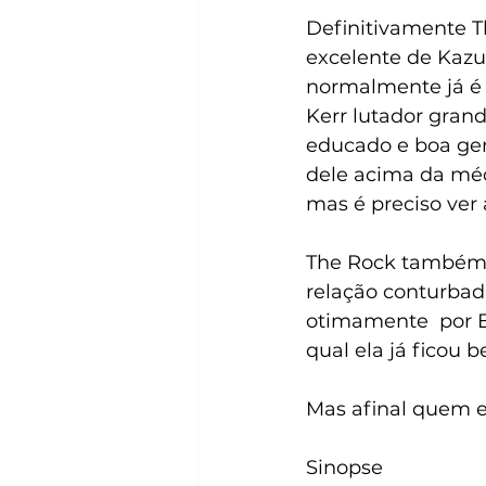
Definitivamente T
excelente de Kazuh
normalmente já é c
Kerr lutador gran
educado e boa gen
dele acima da méd
mas é preciso ver
The Rock também t
relação conturbad
otimamente  por 
qual ela já ficou
Mas afinal quem e
Sinopse 