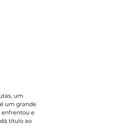
utas, um 
 é um grande 
 enfrentou e 
á título ao 