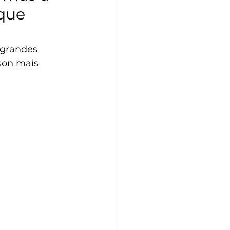
 que
 grandes 
son mais 