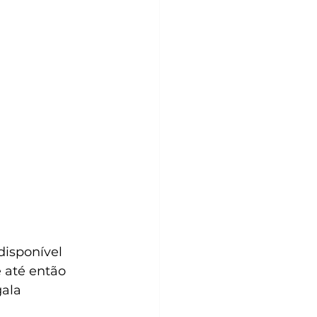
isponível 
 até então 
gala