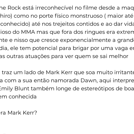
he Rock está irreconhecível no filme desde a ma
iro) como no porte físico monstruoso ( maior até
onhecido) até nos trejeitos contidos e ao dar vi
dioso do MMA mas que fora dos ringues era extr
te e nisso que cresce exponencialmente a grand
ia, ele tem potencial para brigar por uma vaga 
 as outras atuações para ver quem se sai melhor
raz um lado de Mark Kerr que soa muito irritan
a com a sua então namorada Dawn, aqui interpre
Emily Blunt também longe de estereótipos de bo
 bem conhecida
ra Mark Kerr?