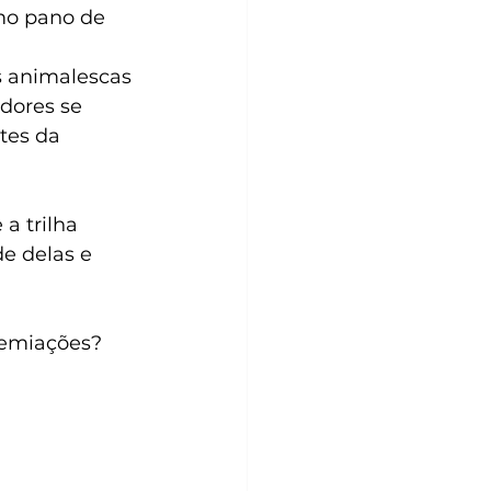
mo pano de 
 animalescas 
dores se 
tes da 
a trilha 
e delas e 
remiações?