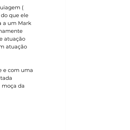
quiagem ( 
 do que ele 
da a um Mark 
emamente 
e atuação 
em atuação 
te e com uma 
tada 
a moça da 