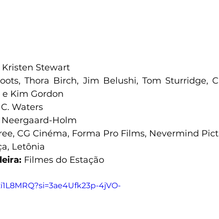
 
Kristen Stewart
ots, Thora Birch, Jim Belushi, Tom Sturridge, Cha
 e Kim Gordon
 C. Waters
a Neergaard-Holm
Free, CG Cinéma, Forma Pro Films, Nevermind Pic
ça, Letônia
leira:
 Filmes do Estação
zzi1L8MRQ?si=3ae4Ufk23p-4jVO-