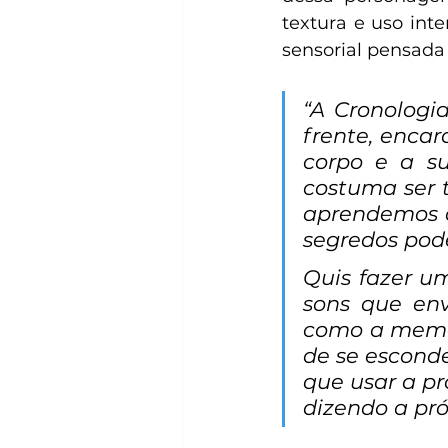
textura e uso inte
sensorial pensada 
“A Cronologi
frente, encar
corpo e a su
costuma ser 
aprendemos a
segredos pod
Quis fazer um
sons que en
como a memór
de se esconde
que usar a pr
dizendo a pró