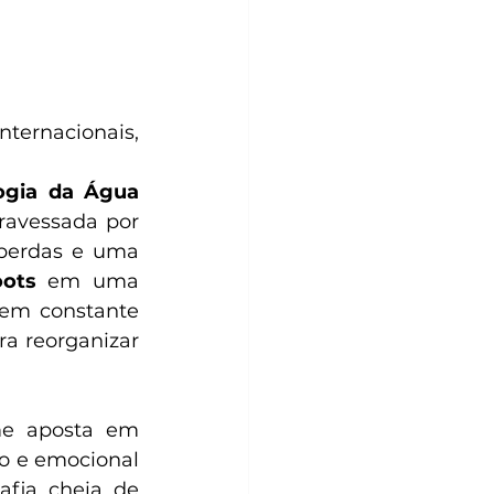
ternacionais, 
ogia da Água
avessada por 
 perdas e uma 
ots
 em uma 
em constante 
a reorganizar 
me aposta em 
o e emocional 
fia cheia de 