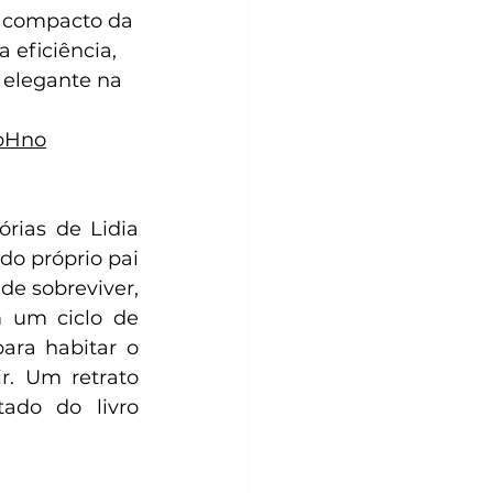
r compacto da 
 eficiência, 
 elegante na 
VpHno
rias de Lidia 
o próprio pai 
e sobreviver, 
 um ciclo de 
ra habitar o 
r. Um retrato 
ado do livro 