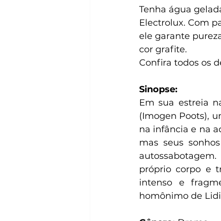
Tenha água gelada
Electrolux. Com pa
ele garante purez
cor grafite.
Confira todos os d
Sinopse:
Em sua estreia na
(Imogen Poots), u
na infância e na a
mas seus sonhos 
autossabotagem. 
próprio corpo e t
intenso e fragme
homônimo de Lidi