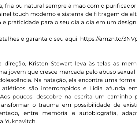
, fria ou natural sempre à mão com o purificado
inel touch moderno e sistema de filtragem de alta
a e praticidade para o seu dia a dia em um design
etalhes e garanta o seu aqui: 
https://amzn.to/3N
 direção, Kristen Stewart leva às telas as memó
ma jovem que cresce marcada pelo abuso sexual d
dolescência. Na natação, ela encontra uma forma d
atléticos são interrompidos e Lidia afunda em
Aos poucos, descobre na escrita um caminho pa
ransformar o trauma em possibilidade de existi
ntado, entre memória e autobiografia, adapt
a Yuknavitch.