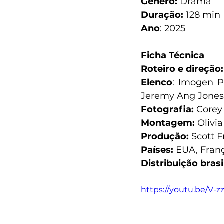
Gênero:
 Drama
Duração:
 128 min
Ano
: 2025
Ficha Técnica
Roteiro e direção:
Elenco
: Imogen Po
Jeremy Ang Jones
Fotografia: 
Corey
Montagem: 
Olivi
Produção:
 Scott 
Países:
 EUA, Fran
Distribuição brasi
https://youtu.be/V-