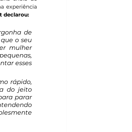
a experiência 
t declarou: 
rgonha de 
 que o seu 
er mulher 
pequenas, 
tar esses 
mo rápido, 
do jeito 
ara parar 
ntendendo 
mplesmente 