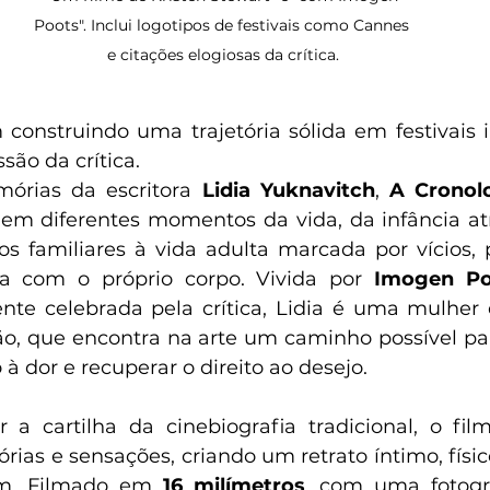
Poots". Inclui logotipos de festivais como Cannes 
e citações elogiosas da crítica.
construindo uma trajetória sólida em festivais in
são da crítica. 
rias da escritora 
Lidia Yuknavitch
, 
A Cronol
m diferentes momentos da vida, da infância atr
cios familiares à vida adulta marcada por vícios,
osa com o próprio corpo. Vivida por 
Imogen Po
te celebrada pela crítica, Lidia é uma mulher 
o, que encontra na arte um caminho possível par
 à dor e recuperar o direito ao desejo.
a cartilha da cinebiografia tradicional, o fil
ias e sensações, criando um retrato íntimo, físic
m. Filmado em 
16 milímetros
, com uma fotogra