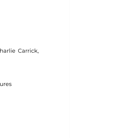
rlie Carrick, 
tures