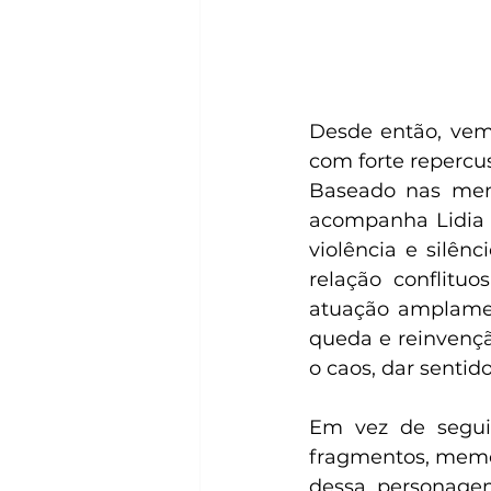
Desde então, vem 
com forte repercus
Baseado nas memó
acompanha Lidia e
violência e silên
relação conflitu
atuação amplamen
queda e reinvençã
o caos, dar sentido
Em vez de seguir 
fragmentos, memór
dessa personage