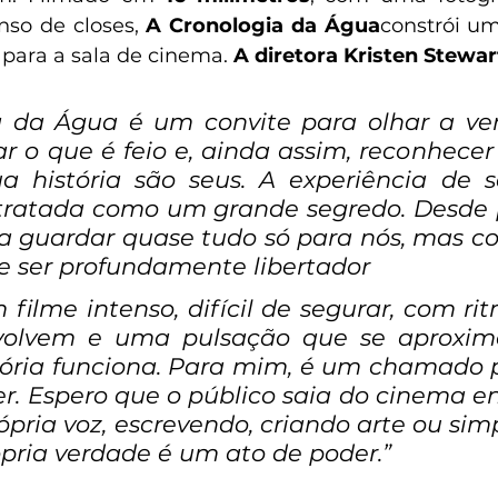
nso de closes, 
A Cronologia da Água
constrói um
para a sala de cinema. 
A diretora Kristen Stewar
a da Água é um convite para olhar a ve
ar o que é feio e, ainda assim, reconhecer
a história são seus. A experiência de s
tratada como um grande segredo. Desde 
 guardar quase tudo só para nós, mas con
e ser profundamente libertador
 filme intenso, difícil de segurar, com rit
volvem e uma pulsação que se aproxima 
ia funciona. Para mim, é um chamado p
r. Espero que o público saia do cinema e
ópria voz, escrevendo, criando arte ou si
pria verdade é um ato de poder.”