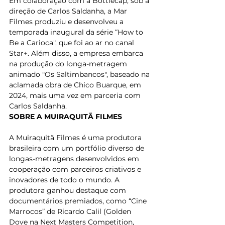
Em colaboração com a Bottlecap, sob a 
direção de Carlos Saldanha, a Mar 
Filmes produziu e desenvolveu a 
temporada inaugural da série “How to 
Be a Carioca", que foi ao ar no canal 
Star+. Além disso, a empresa embarca 
na produção do longa-metragem 
animado "Os Saltimbancos", baseado na 
aclamada obra de Chico Buarque, em 
2024, mais uma vez em parceria com 
Carlos Saldanha.
SOBRE A MUIRAQUITÃ FILMES
A Muiraquitã Filmes é uma produtora 
brasileira com um portfólio diverso de 
longas-metragens desenvolvidos em 
cooperação com parceiros criativos e 
inovadores de todo o mundo. A 
produtora ganhou destaque com 
documentários premiados, como “Cine 
Marrocos” de Ricardo Calil (Golden 
Dove na Next Masters Competition, 