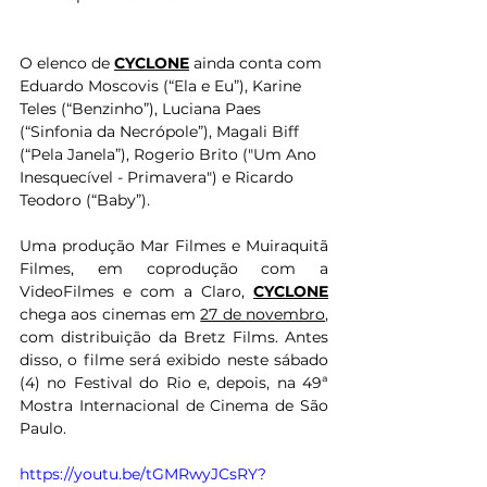
O elenco de 
CYCLONE
 ainda conta com 
Eduardo Moscovis (“Ela e Eu”), Karine 
Teles (“Benzinho”), Luciana Paes 
(“Sinfonia da Necrópole”), Magali Biff 
(“Pela Janela”), Rogerio Brito ("Um Ano 
Inesquecível - Primavera") e Ricardo 
Teodoro (“Baby”).
Uma produção Mar Filmes e Muiraquitã 
Filmes, em coprodução com a 
VideoFilmes e com a Claro, 
CYCLONE
chega aos cinemas em 
27 de novembro
, 
com distribuição da Bretz Films. Antes 
disso, o filme será exibido neste sábado 
(4) no Festival do Rio e, depois, na 49ª 
Mostra Internacional de Cinema de São 
Paulo.
https://youtu.be/tGMRwyJCsRY?