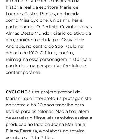
A trama é livremente inspirada na 
história real da escritora Maria de 
Lourdes Castro Pontes, conhecida 
como Miss Cyclone, única mulher a 
participar do “O Perfeito Cozinheiro das 
Almas Deste Mundo”, diário coletivo da 
garçonnière mantida por Oswald de 
Andrade, no centro de São Paulo na 
década de 1910. O filme, porém, 
reimagina essa personagem histórica a 
partir de uma perspectiva feminina e 
contemporânea.
CYCLONE
 é um projeto pessoal de 
Mariani, que interpretou a protagonista 
no teatro e há 20 anos trabalha para 
levá-la para as telonas. Não à toa, além 
de estrelar o filme, ela também assina a 
produção ao lado de Joana Mariani e 
Eliane Ferreira, e colabora no roteiro, 
escrito por Rita Piffer.