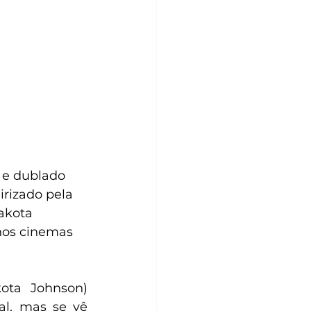
 e dublado 
irizado pela 
akota 
 nos cinemas 
al, mas se vê 