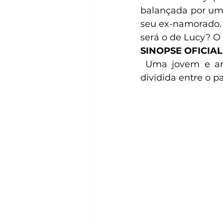
balançada por um 
seu ex-namorado. 
será o de Lucy? O 
SINOPSE OFICIAL
 Uma jovem e ambiciosa matchmaker (Dakota Johnson) de Nova York se vê 
dividida entre o pa