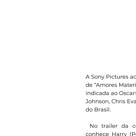
A Sony Pictures ac
de “Amores Materia
indicada ao Oscar
Johnson, Chris Eva
do Brasil. 
 No trailer da comédia romântica, a casamenteira Lucy (Dakota Johnson) 
conhece Harry (Pe