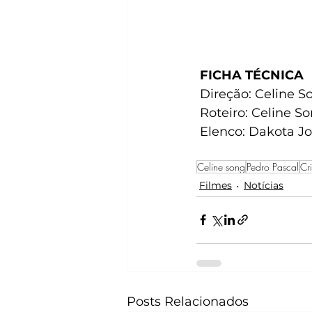
FICHA TÉCNICA
 Direção: Celine S
 Roteiro: Celine S
 Elenco: Dakota J
Celine song
Pedro Pascal
Cr
Filmes
Notícias
Posts Relacionados