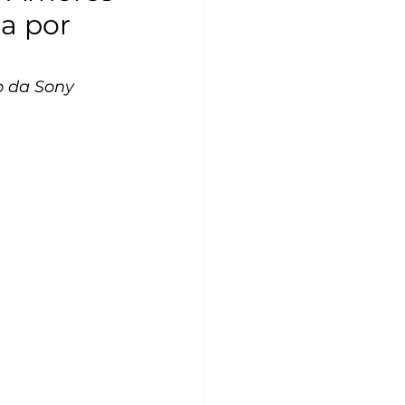
da por
o da Sony 