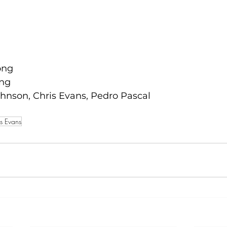
ong 
ong 
ohnson, Chris Evans, Pedro Pascal 
is Evans