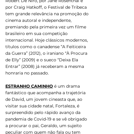
Robert De Niro, por Jane Rosenthal e 
por Craig Hatkoff, o Festival de Tribeca 
tem grande relevância na promoção do 
cinema autoral e independente, 
premiando pela primeira vez um filme 
brasileiro em sua competição 
internacional. Hoje clássicos modernos, 
títulos como o canadense “A Feiticeira 
da Guerra” (2012), o iraniano “À Procura 
de Elly” (2009) e o sueco “Deixa Ela 
Entrar” (2008) já receberam a mesma 
honraria no passado.
ESTRANHO CAMINHO
 é um drama 
fantástico que acompanha a trajetória 
de David, um jovem cineasta que, ao 
visitar sua cidade natal, Fortaleza, é 
surpreendido pelo rápido avanço da 
pandemia de Covid-19 e se vê obrigado 
a procurar o pai, Geraldo, um sujeito 
peculiar com quem não fala ou tem 