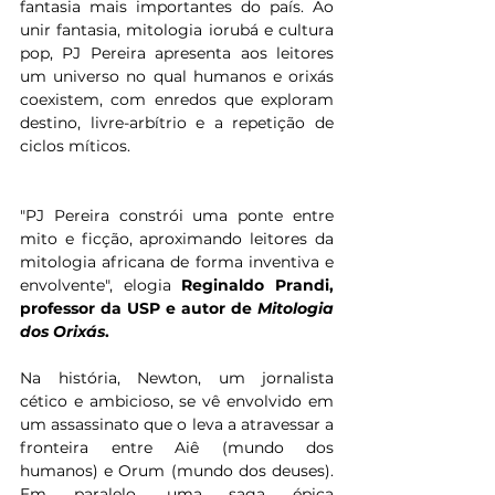
fantasia mais importantes do país. Ao 
unir fantasia, mitologia iorubá e cultura 
pop, PJ Pereira apresenta aos leitores 
um universo no qual humanos e orixás 
coexistem, com enredos que exploram 
destino, livre-arbítrio e a repetição de 
ciclos míticos.
"PJ Pereira constrói uma ponte entre 
mito e ficção, aproximando leitores da 
mitologia africana de forma inventiva e 
envolvente", elogia 
Reginaldo Prandi, 
professor da USP e autor de 
Mitologia 
dos Orixás
.
Na história, Newton, um jornalista 
cético e ambicioso, se vê envolvido em 
um assassinato que o leva a atravessar a 
fronteira entre Aiê (mundo dos 
humanos) e Orum (mundo dos deuses). 
Em paralelo, uma saga épica 