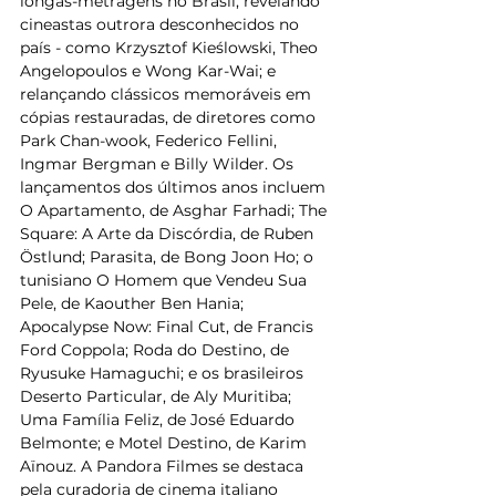
longas-metragens no Brasil, revelando 
cineastas outrora desconhecidos no 
país - como Krzysztof Kieślowski, Theo 
Angelopoulos e Wong Kar-Wai; e 
relançando clássicos memoráveis em 
cópias restauradas, de diretores como 
Park Chan-wook, Federico Fellini, 
Ingmar Bergman e Billy Wilder. Os 
lançamentos dos últimos anos incluem 
O Apartamento, de Asghar Farhadi; The 
Square: A Arte da Discórdia, de Ruben 
Östlund; Parasita, de Bong Joon Ho; o 
tunisiano O Homem que Vendeu Sua 
Pele, de Kaouther Ben Hania; 
Apocalypse Now: Final Cut, de Francis 
Ford Coppola; Roda do Destino, de 
Ryusuke Hamaguchi; e os brasileiros 
Deserto Particular, de Aly Muritiba; 
Uma Família Feliz, de José Eduardo 
Belmonte; e Motel Destino, de Karim 
Aïnouz. A Pandora Filmes se destaca 
pela curadoria de cinema italiano 