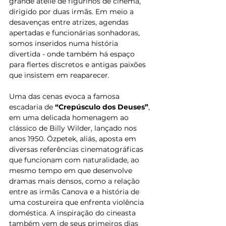
grande ateliê de figurinos de cinema, 
dirigido por duas irmãs. Em meio a 
desavenças entre atrizes, agendas 
apertadas e funcionárias sonhadoras, 
somos inseridos numa história 
divertida - onde também há espaço 
para flertes discretos e antigas paixões 
que insistem em reaparecer. 
Uma das cenas evoca a famosa 
escadaria de 
“Crepúsculo dos Deuses”
, 
em uma delicada homenagem ao 
clássico de Billy Wilder, lançado nos 
anos 1950. Özpetek, aliás, aposta em 
diversas referências cinematográficas 
que funcionam com naturalidade, ao 
mesmo tempo em que desenvolve 
dramas mais densos, como a relação 
entre as irmãs Canova e a história de 
uma costureira que enfrenta violência 
doméstica. A inspiração do cineasta 
também vem de seus primeiros dias 