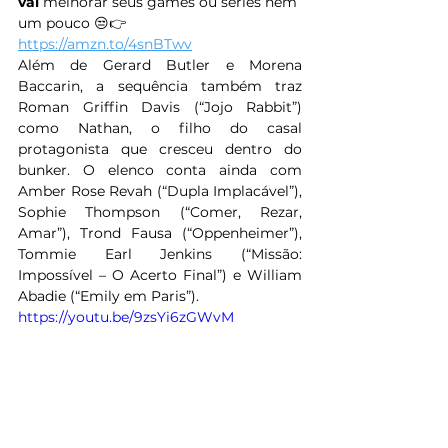
vai
 melhorar seus games ou séries nem 
um pouco 😒👉 
https://amzn.to/4snBTwv
Além de Gerard Butler e Morena 
Baccarin, a sequência também traz 
Roman Griffin Davis (“Jojo Rabbit”) 
como Nathan, o filho do casal 
protagonista que cresceu dentro do 
bunker. O elenco conta ainda com 
Amber Rose Revah (“Dupla Implacável”), 
Sophie Thompson (“Comer, Rezar, 
Amar”), Trond Fausa (“Oppenheimer”), 
Tommie Earl Jenkins (“Missão: 
Impossível – O Acerto Final”) e William 
Abadie (“Emily em Paris”). 
https://youtu.be/9zsYi6zGWvM