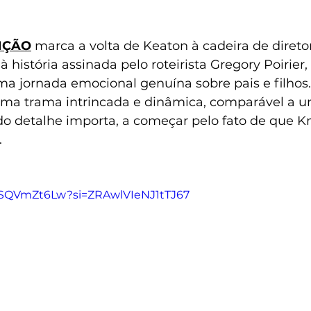
NÇÃO
 marca a volta de Keaton à cadeira de diretor
à história assinada pelo roteirista Gregory Poirie
 jornada emocional genuína sobre pais e filhos. 
 uma trama intrincada e dinâmica, comparável a u
odo detalhe importa, a começar pelo fato de que 
.
ASQVmZt6Lw?si=ZRAwlVIeNJ1tTJ67