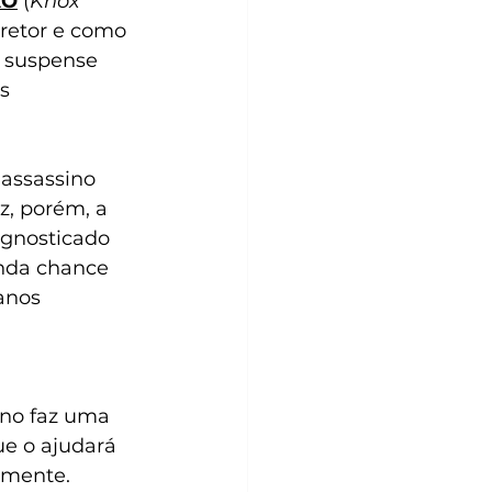
ÃO
 (
Knox 
retor e como 
o suspense 
s 
 assassino 
z, porém, a 
agnosticado 
nda chance 
anos 
ino faz uma 
e o ajudará 
 mente. 