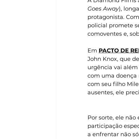
A Diamond Films ac
Goes Away
), lon
protagonista. Com
policial promete 
comoventes e, so
Em 
PACTO DE R
John Knox, que de
urgência vai além
com uma doença r
com seu filho Mil
ausentes, ele prec
Por sorte, ele não
participação espe
a enfrentar não só