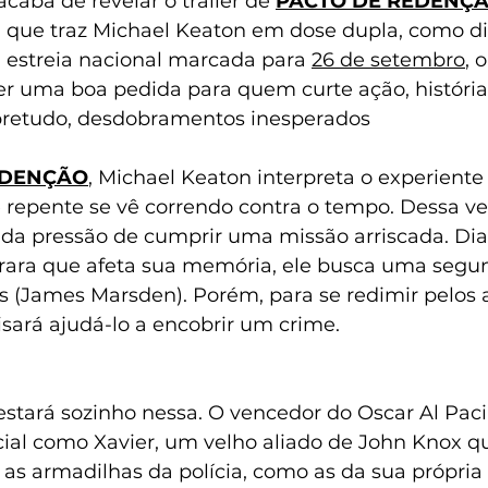
aba de revelar o trailer de 
PACTO DE REDENÇ
ga que traz Michael Keaton em dose dupla, como di
 estreia nacional marcada para 
26 de setembro
, 
ser uma boa pedida para quem curte ação, história
bretudo, desdobramentos inesperados
EDENÇÃO
, Michael Keaton interpreta o experiente
 repente se vê correndo contra o tempo. Dessa ve
 da pressão de cumprir uma missão arriscada. Di
ara que afeta sua memória, ele busca uma segu
es (James Marsden). Porém, para se redimir pelos 
isará ajudá-lo a encobrir um crime.
 estará sozinho nessa. O vencedor do Oscar Al Pac
cial como Xavier, um velho aliado de John Knox qu
 as armadilhas da polícia, como as da sua própria