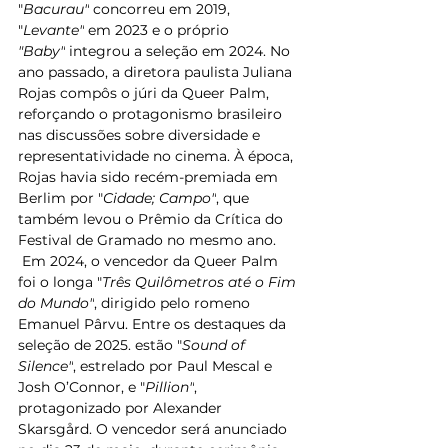
"
Bacurau"
 concorreu em 2019, 
"
Levante"
 em 2023 e o próprio 
"Baby"
 integrou a seleção em 2024. No 
ano passado, a diretora paulista Juliana 
Rojas compôs o júri da Queer Palm, 
reforçando o protagonismo brasileiro 
nas discussões sobre diversidade e 
representatividade no cinema. À época, 
Rojas havia sido recém-premiada em 
Berlim por "
Cidade; Campo"
, que 
também levou o Prêmio da Crítica do 
Festival de Gramado no mesmo ano.  
 Em 2024, o vencedor da Queer Palm 
foi o longa "
Três Quilômetros até o Fim 
do Mundo"
, dirigido pelo romeno 
Emanuel Pârvu. Entre os destaques da 
seleção de 2025. estão "
Sound of 
Silence"
, estrelado por Paul Mescal e 
Josh O’Connor, e "
Pillion"
, 
protagonizado por Alexander 
Skarsgård. O vencedor será anunciado 