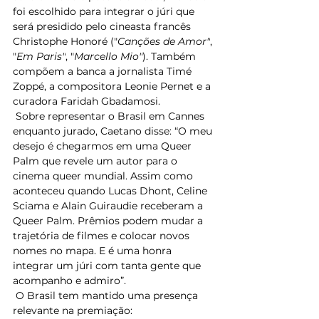
foi escolhido para integrar o júri que 
será presidido pelo cineasta francês 
Christophe Honoré ("
Canções de Amor"
, 
"
Em Paris"
, "
Marcello Mio"
). Também 
compõem a banca a jornalista Timé 
Zoppé, a compositora Leonie Pernet e a 
curadora Faridah Gbadamosi. 
 Sobre representar o Brasil em Cannes 
enquanto jurado, Caetano disse: “O meu 
desejo é chegarmos em uma Queer 
Palm que revele um autor para o 
cinema queer mundial. Assim como 
aconteceu quando Lucas Dhont, Celine 
Sciama e Alain Guiraudie receberam a 
Queer Palm. Prêmios podem mudar a 
trajetória de filmes e colocar novos 
nomes no mapa. E é uma honra 
integrar um júri com tanta gente que 
acompanho e admiro”. 
 O Brasil tem mantido uma presença 
relevante na premiação: 