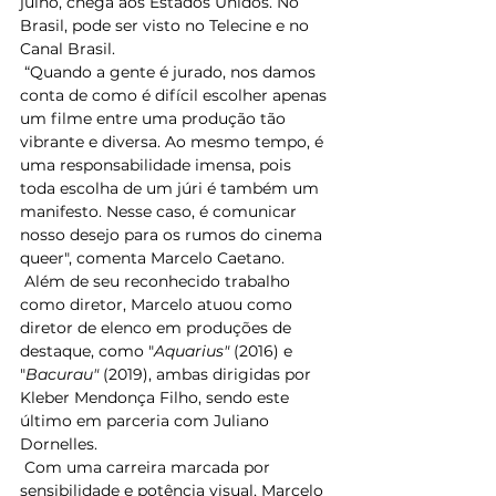
julho, chega aos Estados Unidos. No 
Brasil, pode ser visto no Telecine e no 
Canal Brasil. 
 “Quando a gente é jurado, nos damos 
conta de como é difícil escolher apenas 
um filme entre uma produção tão 
vibrante e diversa. Ao mesmo tempo, é 
uma responsabilidade imensa, pois 
toda escolha de um júri é também um 
manifesto. Nesse caso, é comunicar 
nosso desejo para os rumos do cinema 
queer", comenta Marcelo Caetano. 
 Além de seu reconhecido trabalho 
como diretor, Marcelo atuou como 
diretor de elenco em produções de 
destaque, como "
Aquarius" 
(2016) e 
"
Bacurau" 
(2019), ambas dirigidas por 
Kleber Mendonça Filho, sendo este 
último em parceria com Juliano 
Dornelles. 
 Com uma carreira marcada por 
sensibilidade e potência visual, Marcelo 