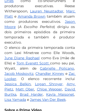
Dries
 como co-showrunners e 
produtoras executivas. Reese 
Witherspoon, 
Lauren Neustadter
, 
Marc 
Platt
 e 
Amanda Brown
 também atuam 
como produtores executivos. 
Jason 
Moore
 (
A Escolha Perfeita
) dirigiu os 
dois primeiros episódios da primeira 
temporada e também é produtor 
executivo.
O elenco da primeira temporada conta 
com Lexi Minetree como Elle Woods, 
June Diane Raphael
 como Eva (mãe de 
Elle) e 
Tom Everett Scott 
como seu pai, 
Wyatt, além de 
Gabrielle Policano
, 
Jacob Moskovitz
, 
Chandler Kinney
 e 
Zac 
Looker
. O elenco recorrente inclui 
Jessica Belkin
, 
Logan Shroyer,
Amy 
Pietz
, 
Matt Ober
, 
Chloe Wepper
, 
David 
Burtka
, 
Brad Harder
, 
Kayla Maisonet
, 
Lisa Yamada
 e 
James Van Der Beek
.
Sobre o Prime Video