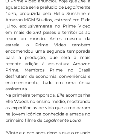
O Prime Video anunciou hoje que 
Ell
e, a 
aguardada série prelúdio de 
Legalmente 
Loira,
 produzida pela Hello Sunshine e 
Amazon MGM Studios, estreará em 1º de 
julho, exclusivamente no Prime Video 
em mais de 240 países e territórios ao 
redor do mundo. Antes mesmo da 
estreia, o Prime Video também 
encomendou uma segunda temporada 
para a produção, que será a mais 
recente adição à assinatura Amazon 
Prime. Membros Prime no Brasil 
desfrutam de economia, conveniência e 
entretenimento, tudo em uma única 
assinatura.
Na primeira temporada, 
Elle
 acompanha 
Elle Woods no ensino médio, mostrando 
as experiências de vida que a moldaram 
na jovem icônica conhecida e amada no 
primeiro filme de 
Legalmente Loira. 
"Vinte e cinco anos depois que o mundo 