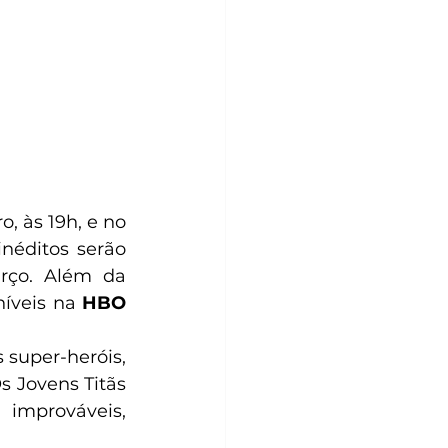
o, às 19h, e no 
inéditos serão 
rço. Além da 
íveis na 
HBO 
super-heróis, 
 Jovens Titãs 
mprováveis, 