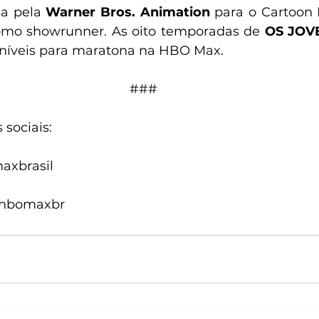
a pela 
Warner Bros. Animation
 para o Cartoon
mo showrunner. As oito temporadas de 
OS JOVE
oníveis para maratona na HBO Max.  
### 
sociais: 
xbrasil 
@hbomaxbr 