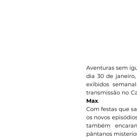
Aventuras sem ig
dia 30 de janeiro,
exibidos semana
transmissão no Ca
Max
. 
Com festas que sa
os novos episódio
também encaram 
pântanos misterios