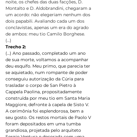
noite, os chefes das duas facções, D. 
Montalto e D. Aldobrandini, chegaram a 
um acordo: não elegeriam nenhum dos 
dois papabili. Avaliando cada um dos 
conclavistas, apenas um era do agrado 
de ambos: meu tio Camilo Borghese. 
(...) 
Trecho 2:
(...) Ano passado, completado um ano 
de sua morte, voltamos a acompanhar 
deu esquifo. Meu primo, que parecia ter 
se aquietado, num rompante de poder 
conseguiu autorização da Cúria para 
trasladar o corpo de San Pietro à 
Cappela Paolina, propositadamente 
construída por meu tio em Santa Maria 
Maggiore, defronte à capela de Sisto V. 
A cerimônia foi esplendorosa, bem a 
seu gosto. Os restos mortais de Paolo V 
foram depositados em uma tumba 
grandiosa, projetada pelo arquiteto 
Sergio Ventura e decorada com uma 