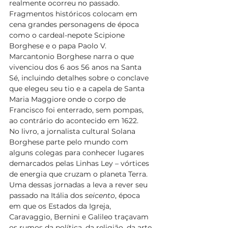
realmente ocorreu no passado. 
Fragmentos históricos colocam em 
cena grandes personagens de época 
como o cardeal-nepote Scipione 
Borghese e o papa Paolo V. 
Marcantonio Borghese narra o que 
vivenciou dos 6 aos 56 anos na Santa 
Sé, incluindo detalhes sobre o conclave 
que elegeu seu tio e a capela de Santa 
Maria Maggiore onde o corpo de 
Francisco foi enterrado, sem pompas, 
ao contrário do acontecido em 1622. 
No livro, a jornalista cultural Solana 
Borghese parte pelo mundo com 
alguns colegas para conhecer lugares 
demarcados pelas Linhas Ley – vórtices 
de energia que cruzam o planeta Terra. 
Uma dessas jornadas a leva a rever seu 
passado na Itália dos 
seicento
, época 
em que os Estados da Igreja, 
Caravaggio, Bernini e Galileo traçavam 
os rumos da política, da religião, da arte 