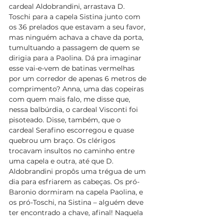
cardeal Aldobrandini, arrastava D. 
Toschi para a capela Sistina junto com 
os 36 prelados que estavam a seu favor, 
mas ninguém achava a chave da porta, 
tumultuando a passagem de quem se 
dirigia para a Paolina. Dá pra imaginar 
esse vai-e-vem de batinas vermelhas 
por um corredor de apenas 6 metros de 
comprimento? Anna, uma das copeiras 
com quem mais falo, me disse que, 
nessa balbúrdia, o cardeal Visconti foi 
pisoteado. Disse, também, que o 
cardeal Serafino escorregou e quase 
quebrou um braço. Os clérigos 
trocavam insultos no caminho entre 
uma capela e outra, até que D. 
Aldobrandini propôs uma trégua de um 
dia para esfriarem as cabeças. Os pró-
Baronio dormiram na capela Paolina, e 
os pró-Toschi, na Sistina – alguém deve 
ter encontrado a chave, afinal! Naquela 