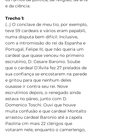
e da ciência.
Trecho 1:
(...) O conclave de meu tio, por exemplo, 
teve 59 cardeais e vários eram papabili, 
numa disputa bem difícil. Inclusive, 
com a intromissão do rei da Espanha e 
Portugal, Felipe III, que não queria um 
cardeal que quase venceu no primeiro 
escrutínio, D. Cesare Baronio. Soube 
que o cardeal D’Ávila fez 27 prelados de 
sua confiança se encostarem na parede 
e gritou para que nenhum deles 
ousasse ir contra seu rei. Nove 
escrutínios depois, o renegado ainda 
estava no páreo, junto com D. 
Domenico Toschi. Ouvi que houve 
muita confusão e que cardeal Montalto 
arrastou cardeal Baronio até a capela 
Paolina cm mais 22 clérigos que 
votaram nele, enquanto o camerlengo, 