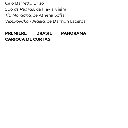
Caio Barretto Briso
São as Regras
, de Flávia Vieira
Tia Morgana
, de Athena Sofia
Vípuxovuko - Aldeia
, de Dannon Lacerda
PREMIERE BRASIL PANORAMA 
CARIOCA DE CURTAS
Crônicas Marginais
, de Marcos Braz da 
Cruz Eleoterio 
Memória das Águas
, de Catu Rizo
O Menino e as Borboletas Zumbis
, de 
Pê Moreira e Thomas Argos
Teia
, de Claudia Castro
PREMIERE BRASIL HORS CONCOURS 
CURTAS
Coração Bandeja
, de Jonas Araújo 
Memórias com Vista pro Mar
, de 
Marton Olympio 
Samba Infinito
, de Leonardo Martinelli
Transferências, de Gabriel Edel