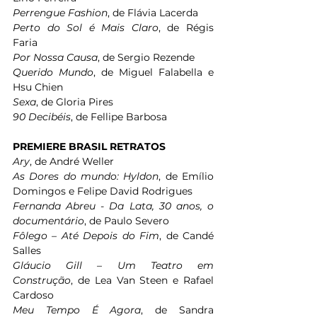
Perrengue Fashion
, de Flávia Lacerda 
Perto do Sol é Mais Claro
, de Régis 
Faria 
Por Nossa Causa
, de Sergio Rezende 
Querido Mundo
, de Miguel Falabella e 
Hsu Chien 
Sexa
, de Gloria Pires 
90 Decibéis
, de Fellipe Barbosa 
PREMIERE BRASIL RETRATOS 
Ary
, de André Weller 
As Dores do mundo: Hyldon
, de Emílio 
Domingos e Felipe David Rodrigues 
Fernanda Abreu - Da Lata, 30 anos, o 
documentário
, de Paulo Severo 
Fôlego
– Até Depois do Fim
, de Candé 
Salles 
Gláucio Gill – Um Teatro em 
Construção
, de Lea Van Steen e Rafael 
Cardoso
Meu Tempo É Agora
, de Sandra 