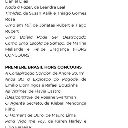
Daniel Dias 
Nada a Fazer
, de Leandra Leal 
Timidez
, de Susan Kalik e Thiago Gomes 
Rosa 
Uma em Mil
, de Jonatas Rubert e Tiago 
Rubert 
Uma Baleia Pode Ser Destroçada 
Como uma Escola de Samba
, de Marina 
Meliande e Felipe Bragança (HORS 
CONCOURS)
PREMIERE BRASIL HORS CONCOURS 
A Conspiração Condor
, de André Sturm 
Anos 90: a Explosão do Pagode
, de 
Emílio Domingos e Rafael Boucinha 
As Vitrines
, de Flavia Castro 
(Des)controle
, de Rosane Svartman 
O Agente Secreto
, de Kleber Mendonça 
Filho 
O Homem de Ouro
, de Mauro Lima 
Para Vigo me Voy
, de Karen Harley e 
Lírio Ferreira