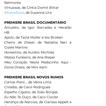
Belmonte 
Virtuosas
, de Cíntia Domit Bittar 
#SalveRosa
, de Susanna Lira 
PREMIERE BRASIL DOCUMENTÁRIO
Amuleto
, de Igor Barradas e Heraldo 
HB 
Apolo
, de Tainá Müller e Isis Broken 
Cheiro de Diesel
, de Natasha Neri e 
Gizele Martins 
Honestino
, de Aurélio Michiles 
Massa Funkeira
, de Ana Rieper 
Meu Coração Neste Pedacinho Aqui - 
Dona Onete
, de Mini Kerti 
PREMIERE BRASIL NOVOS RUMOS 
Cartas Para…
, de Vânia Lima 
Criadas
, de Carol Rodrigues
Espelho Cigano
, de João Borges 
Eu Não Te Ouço
, de Caco Ciocler 
Herança de Narcisa
, de Clarissa Appelt e 