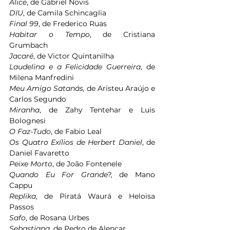
Alice
, de Gabriel Novis
DIU
, de Camila Schincaglia
Final 99
, de Frederico Ruas
Habitar o Tempo
, de Cristiana 
Grumbach
Jacaré
, de Victor Quintanilha
Laudelina e a Felicidade Guerreira
, de 
Milena Manfredini
Meu Amigo Satanás,
 de Aristeu Araújo e 
Carlos Segundo
Miranha
, de Zahy Tentehar e Luis 
Bolognesi
O Faz-Tudo
, de Fabio Leal
Os Quatro Exílios de Herbert Daniel
, de 
Daniel Favaretto
Peixe Morto
, de João Fontenele
Quando Eu For Grande?,
 de Mano 
Cappu
Replika
, de Piratá Waurá e Heloisa 
Passos
Safo
, de Rosana Urbes
Sebastiana
, de Pedro de Alencar