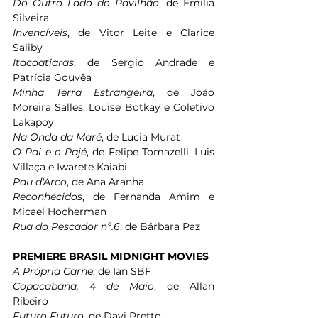
Do Outro Lado do Pavilhão
, de Emilia 
Silveira 
Invencíveis
, de Vitor Leite e Clarice 
Saliby 
Itacoatiaras
, de Sergio Andrade e 
Patrícia Gouvêa 
Minha Terra Estrangeira
, de João 
Moreira Salles, Louise Botkay e Coletivo 
Lakapoy 
Na Onda da Maré
, de Lucia Murat 
O Pai e o Pajé
, de Felipe Tomazelli, Luis 
Villaça e Iwarete Kaiabi 
Pau d'Arco
, de Ana Aranha 
Reconhecidos
, de Fernanda Amim e 
Micael Hocherman
Rua do Pescador nº.6
, de Bárbara Paz
PREMIERE BRASIL MIDNIGHT MOVIES
A Própria Carne
, de Ian SBF 
Copacabana, 4 de Maio
, de Allan 
Ribeiro 
Futuro Futuro
, de Davi Pretto 