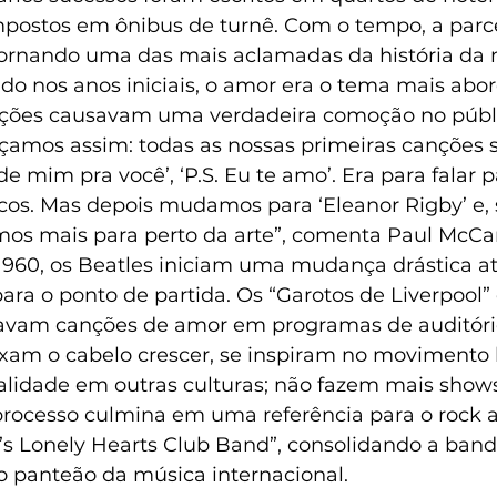
mpostos em ônibus de turnê. Com o tempo, a parc
tornando uma das mais aclamadas da história da 
do nos anos iniciais, o amor era o tema mais abo
nções causavam uma verdadeira comoção no públi
amos assim: todas as nossas primeiras canções s
de mim pra você’, ‘P.S. Eu te amo’. Era para falar p
os. Mas depois mudamos para ‘Eleanor Rigby’ e,
s mais para perto da arte”, comenta Paul McCar
1960, os Beatles iniciam uma mudança drástica at
para o ponto de partida. Os “Garotos de Liverpool”
avam canções de amor em programas de auditório
am o cabelo crescer, se inspiram no movimento h
alidade em outras culturas; não fazem mais show
processo culmina em uma referência para o rock at
r’s Lonely Hearts Club Band”, consolidando a band
o panteão da música internacional.