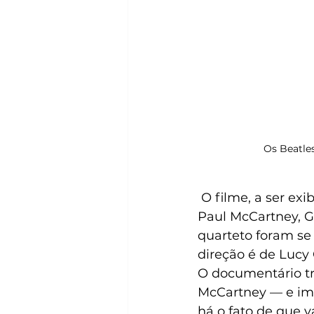
Os Beatles
 O filme, a ser exibido no Curta!, fala do processo de criação de John Lennon, 
Paul McCartney, G
quarteto foram se
direção é de Lucy
O documentário tr
McCartney — e ima
há o fato de que v