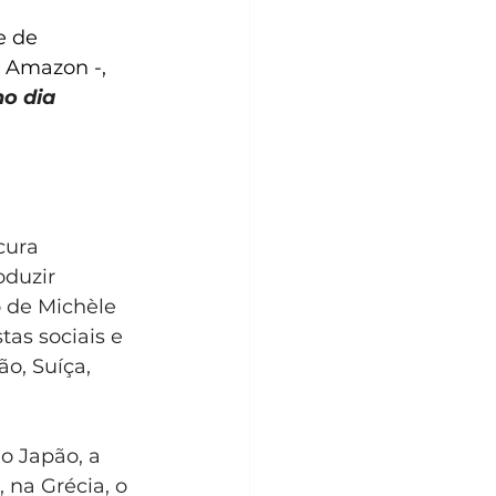
e de 
 Amazon -, 
no dia 
cura 
duzir 
 de Michèle 
tas sociais e 
o, Suíça, 
o Japão, a 
 na Grécia, o 