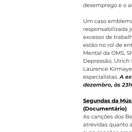
desemprego e o au
Um caso emblemát
responsabilizada 
excesso de trabal
estão no rol de en
Mental da OMS, Sh
Depressão, Ulrich 
Laurence Kirmayer,
especialistas. 
A ex
dezembro, às 23h
Segundas da Músi
(Documentário)
As canções dos Be
atrevidas quanto a