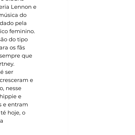
eria Lennon e 
música do 
rdado pela 
co feminino.
ão do tipo 
ara os fãs 
 sempre que 
tney.
é ser 
 cresceram e 
, nesse 
ippie e 
s e entram 
é hoje, o 
a 