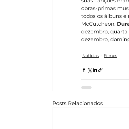
suas canções eram
obras-primas musi
todos os álbuns e 
McCutcheon. 
Dur
dezembro, quarta-f
dezembro, domingo
Notícias
Filmes
Posts Relacionados