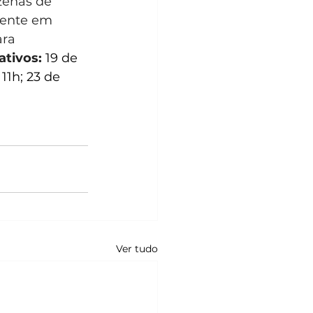
zenas de 
sente em 
ra 
ativos:
19 de 
11h; 23 de 
Ver tudo