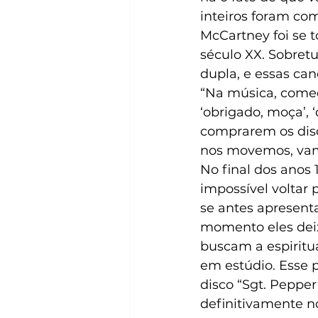
inteiros foram co
McCartney foi se 
século XX. Sobretu
dupla, e essas ca
“Na música, começ
‘obrigado, moça’, ‘
comprarem os disc
nos movemos, vamo
No final dos anos 
impossível voltar 
se antes apresent
momento eles deix
buscam a espiritu
em estúdio. Esse 
disco “Sgt. Peppe
definitivamente n