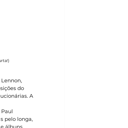
rta!)
sições do 
ucionárias. A 
 Paul 
 pelo longa, 
 e álbuns 