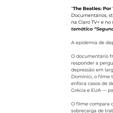
“
The Beatles: Por 
Documentários, st
na Claro TV+ e no s
temático “Segund
A epidemia de dep
O documentário fr
responder a pergu
depressão em larg
Dominici, o filme 
enfoca casos de d
Grécia e EUA — pa
O filme compara co
sobrecarga de trab