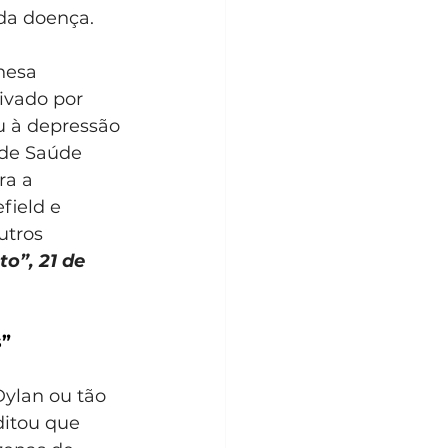
da doença.
nesa 
ivado por 
u à depressão 
 de Saúde 
ra a 
field e 
utros 
o”, 21 de 
” 
ylan ou tão 
ditou que 