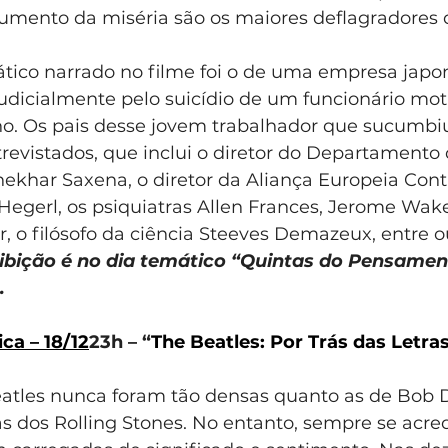
mento da miséria são os maiores deflagradores 
ico narrado no filme foi o de uma empresa japo
judicialmente pelo suicídio de um funcionário mot
ho. Os pais desse jovem trabalhador que sucumbi
trevistados, que inclui o diretor do Departamento
ekhar Saxena, o diretor da Aliança Europeia Cont
Hegerl, os psiquiatras Allen Frances, Jerome Wake
 o filósofo da ciência Steeves Demazeux, entre o
ibição é no dia temático “Quintas do Pensament
.
ca – 18/12
23h – “
The Beatles: Por Trás das Letras
atles nunca foram tão densas quanto as de Bob D
s dos Rolling Stones. No entanto, sempre se acre