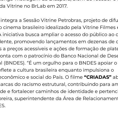
a Vitrine no BrLab em 2017.
 integra a Sessão Vitrine Petrobras, projeto de dif
cinema brasileiro idealizado pela Vitrine Filmes
 iniciativa busca ampliar o acesso do público ao 
dente, promovendo lançamentos em dezenas de c
 a preços acessíveis e ações de formação de plate
onta com o patrocínio do Banco Nacional de Des
l (BNDES). “É um orgulho para o BNDES apoiar o 
eflete a cultura brasileira enquanto impulsiona o 
conômico e social do País. O filme 
“CRIADAS”
 a
arcas do racismo estrutural, contribuindo para am
de e fortalecer caminhos de identidade e pertenc
oreira, superintendente da Área de Relacionament
ES.