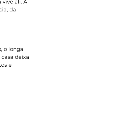
vive ali. À 
ia, da 
, o longa 
 casa deixa 
tos e 