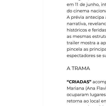
em 11 de junho, in
do cinema naciona
A prévia antecipa 
narrativa, revela
históricos e feri
as mesmas estrutu
trailer mostra a 
pincela as princi
espectadores se s
A TRAMA 
“CRIADAS”
 acomp
Mariana (Ana Flav
ocuparam lugares r
retorna ao local e