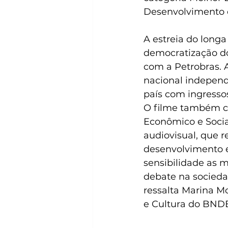
Desenvolvimento d
A estreia do longa
democratização do 
com a Petrobras. A
nacional indepen
país com ingressos
O filme também c
Econômico e Socia
audiovisual, que r
desenvolvimento e
sensibilidade as m
debate na socieda
ressalta Marina M
e Cultura do BND