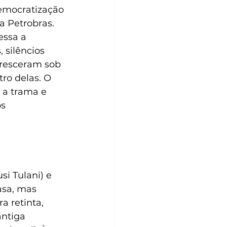
emocratização 
a Petrobras.
essa a 
silêncios 
cresceram sob 
ro delas. O 
 a trama e 
s 
i Tulani) e 
asa, mas 
 retinta, 
antiga 