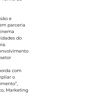
usão e 
 em parceria 
cinema 
idades do 
ia.
envolvimento 
setor 
borda com 
pliar o 
imento”, 
o, Marketing 