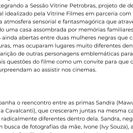
tegrando a Sessão Vitrine Petrobras, projeto de d
l idealizado pela Vitrine Filmes em parceria com 
a atmosfera sensorial e fantasmagórica que atrav
ndo uma casa assombrada por memórias familiares, 
das ainda abertas entre duas mulheres negras que 
ras, mas ocuparam lugares muito diferentes dent
aparição de outras personagens emblemáticas para
pais questões do filme como um convite para que o
urpreendam ao assistir nos cinemas.
anha o reencontro entre as primas Sandra (Mawus
ia Cavalcanti), que cresceram juntas na mesma c
adicalmente diferentes dentro dela. Sandra, negra
m busca de fotografias da mãe, Ivone (Ivy Souza), 