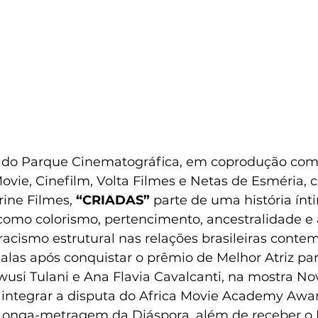
do Parque Cinematográfica, em coprodução com 
ovie, Cinefilm, Volta Filmes e Netas de Esméria, 
rine Filmes, 
“CRIADAS”
 parte de uma história ínt
como colorismo, pertencimento, ancestralidade e 
acismo estrutural nas relações brasileiras conte
alas após conquistar o prêmio de Melhor Atriz par
wusi Tulani e Ana Flavia Cavalcanti, na mostra N
, integrar a disputa do Africa Movie Academy Awa
Longa-metragem da Diáspora, além de receber o 