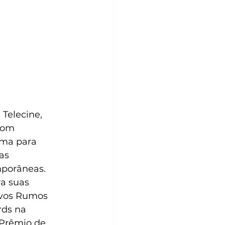
Telecine, 
com 
ima para 
as 
mporâneas.
a suas 
ovos Rumos 
rds na 
Prêmio de 