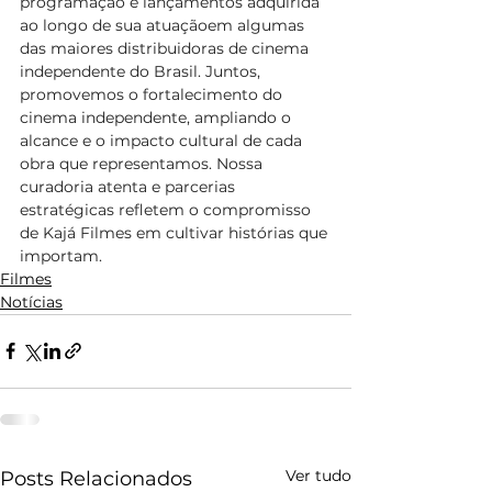
programaçã
o
 e lançamentos adquirida 
ao longo de sua atuaçã
o
em algumas 
das maiores distribuidoras de cinema 
independente do Brasil. Juntos, 
promovemos 
o
 fortalecimento do 
cinema independente, ampliando 
o
alcance e 
o
 impacto cultural de cada 
obra que representamos. Nossa 
curadoria atenta e parcerias 
estratégicas refletem 
o
 compromisso 
de Kajá Filmes em cultivar histórias que 
importam.
Filmes
Notícias
Ver tudo
Posts Relacionados