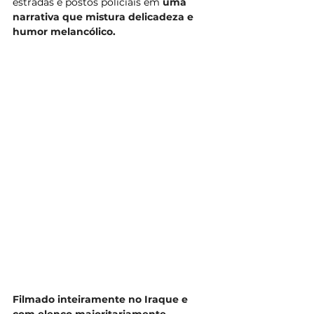
estradas e postos policiais em 
uma 
narrativa que mistura delicadeza e 
humor melancólico.
Filmado inteiramente no Iraque e 
com elenco majoritariamente 