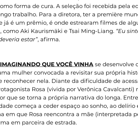
omo forma de cura. A seleção foi recebida pela e
go trabalho. Para a diretora, ter a première mund
e já é um prêmio, é onde estrearam filmes de alg
s, como Aki Kaurismäki e Tsai Ming-Liang. 
“Eu sint
deveria estar”
, afirma.
 IMAGINANDO QUE VOCÊ VINHA
 se desenvolve
uma mulher convocada a revisitar sua própria his
e reconhecer nela. Diante da dificuldade de aces
rotagonista Rosa (vivida por Verônica Cavalcanti)
r que se torna a própria narrativa do longa. Entre 
idade começa a ceder espaço ao sonho, ao delírio 
a em que Rosa reencontra a mãe (interpretada p
orma em parceira de estrada.