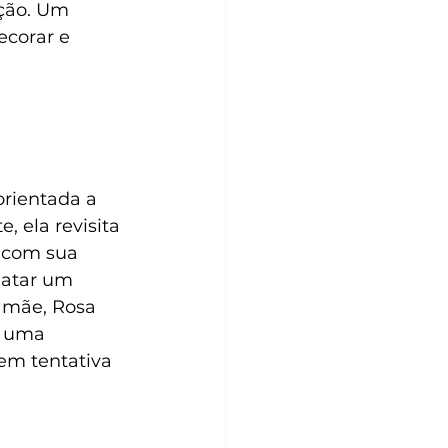
ção. Um 
corar e 
rientada a 
 ela revisita 
 com sua 
matar um 
 mãe, Rosa 
e uma 
em tentativa 