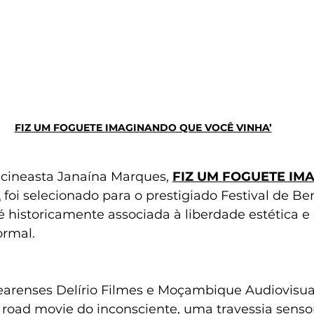
FIZ UM FOGUETE IMAGINANDO QUE VOCÊ VINHA’
 cineasta Janaína Marques, 
FIZ UM FOGUETE IM
A
 foi selecionado para o prestigiado Festival de Be
 historicamente associada à liberdade estética e 
ormal.
earenses Delírio Filmes e Moçambique Audiovisual
road movie do inconsciente, uma travessia sensor