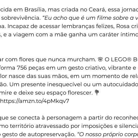
ida em Brasília, mas criada no Ceará, essa jornad
sobrevivência. 
“Eu acho que é um filme sobre a 
ma. Incapaz de acessar lembranças felizes, Rosa cr
, e a viagem com a mãe ganha um caráter íntimo
ar com flores que nunca murcham. 🌸 O LEGO® B
forma 756 peças em um gesto criativo, vibrante e 
 flor nasce das suas mãos, em um momento de re
ção. Um presente inesquecível ou um autocuidad
mire e deixe seu espaço florescer. 💐
https://amzn.to/4pMkqv7
 que se conecta à personagem a partir do reconhe
o território atravessado por imposições e silenc
o gesto de autopreservação. 
“O nosso próprio corp