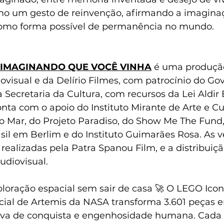
mo um gesto de reinvenção, afirmando a imagina
omo forma possível de permanência no mundo.
 IMAGINANDO QUE VOCÊ VINHA
 é uma produçã
isual e da Delírio Filmes, com patrocínio do Go
 Secretaria da Cultura, com recursos da Lei Aldir 
ta com o apoio do Instituto Mirante de Arte e Cul
do Mar, do Projeto Paradiso, do Show Me The Fund,
il em Berlim e do Instituto Guimarães Rosa. As 
 realizadas pela Patra Spanou Film, e a distribuiçã
diovisual.
loração espacial sem sair de casa 🚀 O LEGO Icon
ial de Artemis da NASA transforma 3.601 peças 
iva de conquista e engenhosidade humana. Cada 