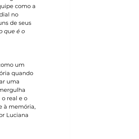
quipe como a 
ial no 
uns de seus 
o que é o 
 como um 
tória quando 
sar uma 
 mergulha 
o real e o 
e à memória, 
or Luciana 