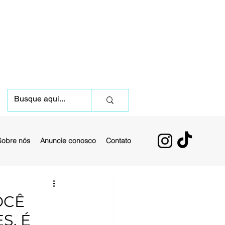
Sobre nós
Anuncie conosco
Contato
OCÊ
S, É