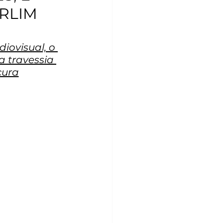
ERLIM
iovisual, o 
 travessia 
cura