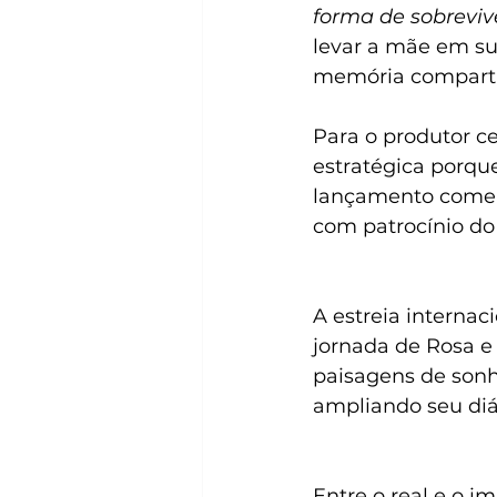
forma de sobrevivê
levar a mãe em su
memória comparti
Para o produtor c
estratégica porqu
lançamento comerci
com patrocínio d
A estreia interna
jornada de Rosa e
paisagens de sonho
ampliando seu diá
Entre o real e o i