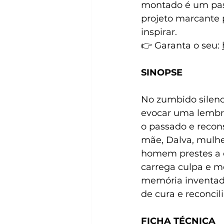
montado é um pass
projeto marcante 
inspirar.
👉 Garanta o seu: 
SINOPSE
No zumbido silenc
evocar uma lembra
o passado e recon
mãe, Dalva, mulhe
homem prestes a c
carrega culpa e me
memória inventada
de cura e reconcil
FICHA TÉCNICA