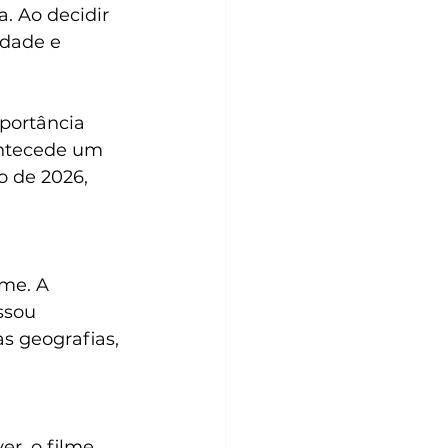
a. Ao decidir 
dade e 
portância 
antecede um 
o de 2026, 
me. A 
ssou 
s geografias, 
r, o filme 