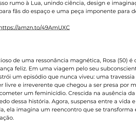
o rumo à Lua, unindo ciência, design e imagina
para fãs do espaço e uma peça imponente para de
https://amzn.to/49AmUXC
ioso de uma ressonância magnética, Rosa (50) é o
nça feliz. Em uma viagem pelo seu subconsciente,
strói um episódio que nunca viveu: uma travessia
r livre e irreverente que chegou a ser presa por 
ometer um feminicídio. Crescida na ausência da
do dessa história. Agora, suspensa entre a vida 
, ela imagina um reencontro que se transforma 
iação.