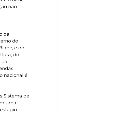
ção não 
o da 
verno do 
Blanc, e do 
tura, do 
 da 
vendas 
o nacional é 
s Sistema de 
em uma 
estágio 