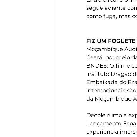
segue adiante co
como fuga, mas c
FIZ UM FOGUETE
Moçambique Audiov
Ceará, por meio da
BNDES. O filme con
Instituto Dragão 
Embaixada do Bras
internacionais são
da Moçambique Au
Decole rumo à exp
Lançamento Espac
experiência imers