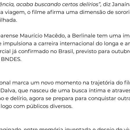
ncia, acaba buscando certos delírios”,
 diz Janaín
a viagem, o filme afirma uma dimensão de sorori
lhada.
earense Maurício Macêdo, a Berlinale tem uma im
e impulsiona a carreira internacional do longa e 
al já confirmado no Brasil, previsto para outubr
o BNDES.
cional marca um novo momento na trajetória do fil
 Dalva, que nasceu de uma busca íntima e atrave
 e delírio, agora se prepara para conquistar outra
logo com públicos diversos.
maginado, entre memória inventada e desejo de vive