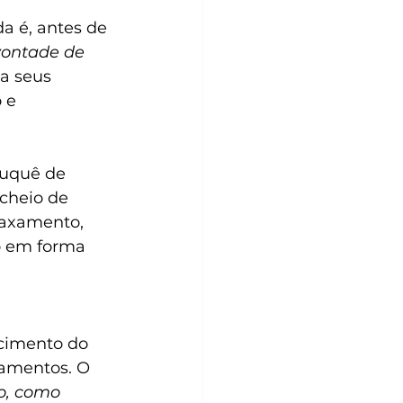
a é, antes de 
vontade de 
ia seus 
 e 
uquê de 
cheio de 
laxamento, 
o em forma 
cimento do 
iamentos. O 
o, como 