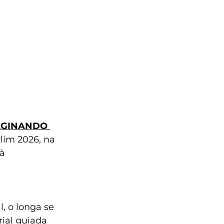
AGINANDO 
rlim 2026, na 
à 
, o longa se 
ial guiada 