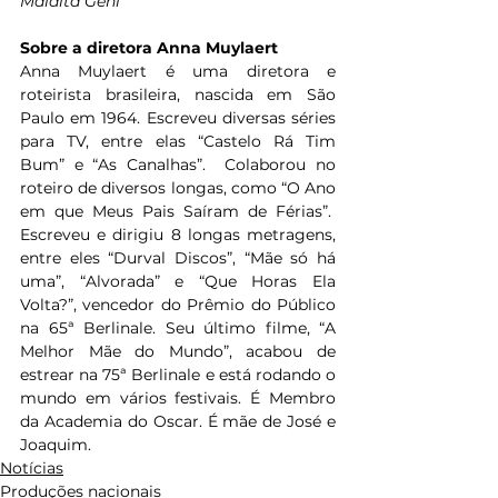
Maldita Geni
Sobre a diretora Anna Muylaert
Anna Muylaert é uma diretora e 
roteirista brasileira, nascida em São 
Paulo em 1964. Escreveu diversas séries 
para TV, entre elas “Castelo Rá Tim 
Bum” e “As Canalhas”.  Colaborou no 
roteiro de diversos longas, como “O Ano 
em que Meus Pais Saíram de Férias”.  
Escreveu e dirigiu 8 longas metragens, 
entre eles “Durval Discos”, “Mãe só há 
uma”, “Alvorada” e “Que Horas Ela 
Volta?”, vencedor do Prêmio do Público 
na 65ª Berlinale. Seu último filme, “A 
Melhor Mãe do Mundo”, acabou de 
estrear na 75ª Berlinale e está rodando o 
mundo em vários festivais. É Membro 
da Academia do Oscar. É mãe de José e 
Joaquim.
Notícias
Produções nacionais