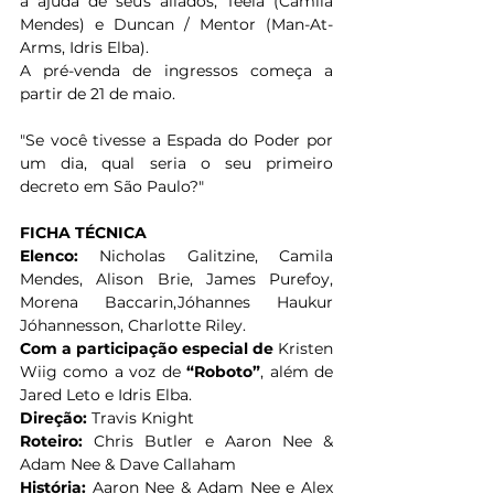
a ajuda de seus aliados, Teela (Camila 
Mendes) e Duncan / Mentor (Man-At-
Arms, Idris Elba).
A pré-venda de ingressos começa a 
partir de 21 de maio.
"Se você tivesse a Espada do Poder por 
um dia, qual seria o seu primeiro 
decreto em São Paulo?"
FICHA TÉCNICA
Elenco:
 Nicholas Galitzine, Camila 
Mendes, Alison Brie, James Purefoy, 
Morena Baccarin,Jóhannes Haukur 
Jóhannesson, Charlotte Riley.
Com a participação especial de
 Kristen 
Wiig como a voz de 
“Roboto”
, além de 
Jared Leto e Idris Elba.
Direção: 
Travis Knight
Roteiro:
 Chris Butler e Aaron Nee & 
Adam Nee & Dave Callaham
História:
 Aaron Nee & Adam Nee e Alex 