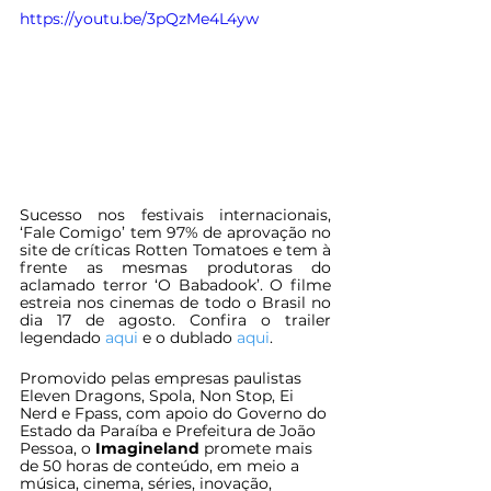
https://youtu.be/3pQzMe4L4yw
Sucesso nos festivais internacionais, 
‘Fale Comigo’ tem 97% de aprovação no 
site de críticas Rotten Tomatoes e tem à 
frente as mesmas produtoras do 
aclamado terror ‘O Babadook’. O filme 
estreia nos cinemas de todo o Brasil no 
dia 17 de agosto. Confira o trailer 
legendado 
aqui
 e o dublado 
aqui
.
Promovido pelas empresas paulistas 
Eleven Dragons, Spola, Non Stop, Ei 
Nerd e Fpass, com apoio do Governo do 
Estado da Paraíba e Prefeitura de João 
Pessoa, o 
Imagineland
 promete mais 
de 50 horas de conteúdo, em meio a 
música, cinema, séries, inovação, 