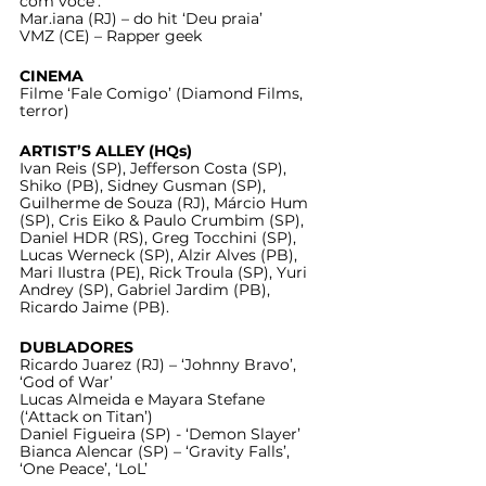
com você’.
Mar.iana (RJ) – do hit ‘Deu praia’
VMZ (CE) – Rapper geek
CINEMA
Filme ‘Fale Comigo’ (Diamond Films, 
terror)
ARTIST’S ALLEY (HQs)
Ivan Reis (SP), Jefferson Costa (SP), 
Shiko (PB), Sidney Gusman (SP), 
Guilherme de Souza (RJ), Márcio Hum 
(SP), Cris Eiko & Paulo Crumbim (SP), 
Daniel HDR (RS), Greg Tocchini (SP), 
Lucas Werneck (SP), Alzir Alves (PB), 
Mari Ilustra (PE), Rick Troula (SP), Yuri 
Andrey (SP), Gabriel Jardim (PB), 
Ricardo Jaime (PB). 
DUBLADORES
Ricardo Juarez (RJ) – ‘Johnny Bravo’, 
‘God of War’
Lucas Almeida e Mayara Stefane 
(‘Attack on Titan’)
Daniel Figueira (SP) - ‘Demon Slayer’
Bianca Alencar (SP) – ‘Gravity Falls’, 
‘One Peace’, ‘LoL’