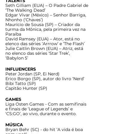
TALENTS
Seth Gilliam (EUA) – O Padre Gabriel de 
‘The Walking Dead’
Edgar Vivar (México) – Senhor Barriga, 
Nhonho (‘Chaves’) 
Maurício de Sousa (SP) – Criador da 
turma da Mônica, pela primeira vez na 
Paraíba
David Ramsey (EUA) – Ator, está no 
elenco das séries ‘Arrrow’ e ‘The Flash’
Julie Caitlin Brown (EUA) – Atriz, está 
no elenco das séries ‘Star Trek’, 
‘Babylon 5’
INFLUENCERS
Peter Jordan (SP, Ei Nerd)
Erico Borgo (SP), autor do livro ‘Nerd’
Bibi Tatto (SP)
Capitão Hunter (SP)
GAMES
Liga Osten Games - Com as semifinais 
e finais de ‘League of Legends’ e 
‘CS:GO’, ao vivo, durante o evento.
MÚSICA
Bryan Behr (SC) - do hit ‘A vida é boa 