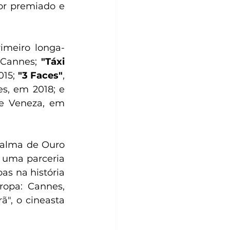
or premiado e 
rimeiro longa-
Cannes; 
"Táxi 
15; 
"3 Faces"
, 
consagrado com o prêmio de Melhor Roteiro no Festival de Cannes, em 2018; e 
de Veneza, em 
alma de Ouro 
 uma parceria 
s na história 
opa: Cannes, 
", o cineasta 