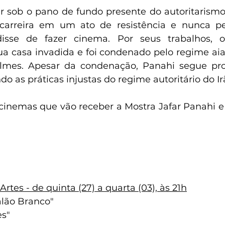
r sob o pano de fundo presente do autoritarismo,
carreira em um ato de resistência e nunca pe
sse de fazer cinema. Por seus trabalhos, o 
a casa invadida e foi condenado pelo regime aiato
ilmes. Apesar da condenação, Panahi segue pro
o as práticas injustas do regime autoritário do Ir
 cinemas que vão receber a Mostra Jafar Panahi e 
rtes - de quinta (27) a quarta (03), às 21h
alão Branco"
es"