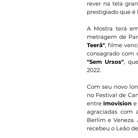
rever na tela gra
prestigiado que é 
A Mostra terá e
metragem de Pana
Teerã"
, filme ven
"Sem Ursos"
, qu
2022. 
Com seu novo lon
no Festival de Ca
entre 
Imovision 
e
agraciadas com a
Berlim e Veneza. 
recebeu o Leão de