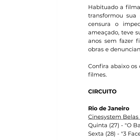
Habituado a filma
transformou sua 
censura o impedi
ameaçado, teve su
anos sem fazer f
obras e denunciand
Confira abaixo os
filmes.
CIRCUITO
Rio de Janeiro
Cinesystem Belas A
Quinta (27) - "O B
Sexta (28) - "3 Fac