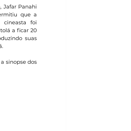
 Jafar Panahi 
rmitiu que a 
cineasta foi 
lá a ficar 20 
duzindo suas 
ã.
a sinopse dos 