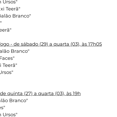
m Ursos"
xi Teerã"
Balão Branco"
"
Teerã"
go - de sábado (29) a quarta (03), às 17h05
Balão Branco"
 Faces"
i Teerã"
Ursos"
de quinta (27) a quarta (03), às 19h
alão Branco"
es"
m Ursos"