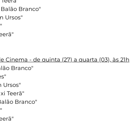
 Teerã"
 Balão Branco"
m Ursos"
"
Teerã"
e Cinema - de quinta (27) a quarta (03), às 21h
alão Branco"
es"
m Ursos"
xi Teerã"
Balão Branco"
"
Teerã"