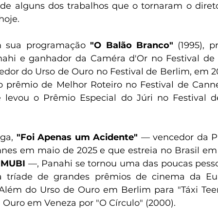
nde alguns dos trabalhos que o tornaram o diret
hoje. 
m sua programação 
"O Balão Branco"
 (1995), p
hi e ganhador da Caméra d'Or no Festival de 
cedor do Urso de Ouro no Festival de Berlim, em 20
e levou o Prêmio Especial do Júri no Festival 
ga, 
"Foi Apenas um Acidente" 
—
 vencedor da P
nnes em maio de 2025 e que estreia no Brasil em
 
MUBI 
—
, Panahi se tornou uma das poucas pessoa
 tríade de grandes prêmios de cinema da Eur
Além do Urso de Ouro em Berlim para "Táxi Teerã
 Ouro em Veneza por "O Círculo" (2000). 