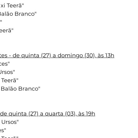
xi Teerã"
Balão Branco"
"
Teerã"
es - de quinta (27) a domingo (30), às 13h
ces"
Ursos"
 Teerã"
 Balão Branco"
de quinta (27) a quarta (03), às 19h
 Ursos"
es"