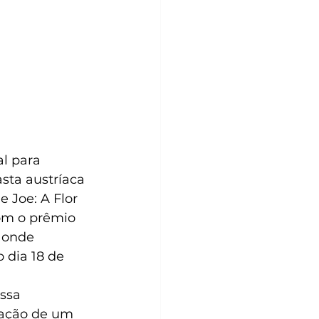
l para 
sta austríaca 
 Joe: A Flor 
com o prêmio 
 onde 
 dia 18 de 
ssa 
ação de um 