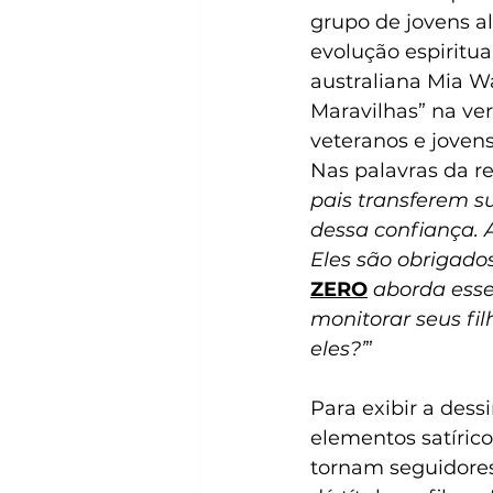
grupo de jovens a
evolução espiritua
australiana Mia Wa
Maravilhas” na ve
veteranos e jovens
Nas palavras da re
pais transferem s
dessa confiança. 
Eles são obrigados
ZERO
 aborda esse
monitorar seus fi
eles?’
”
Para exibir a dess
elementos satíric
tornam seguidores