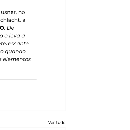
ausner, no 
hlacht, a 
RO
. De 
 o leva a 
teressante, 
to quando 
s elementos 
Ver tudo