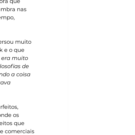
ora que 
umbra nas 
empo, 
ersou muito 
 e o que 
era muito 
osofias de 
ndo a coisa 
tava 
feitos, 
onde os 
itos que 
e comerciais 