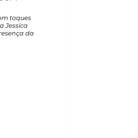
om toques 
 Jessica 
presença da 