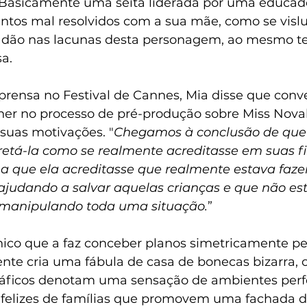
e. Basicamente uma seita liderada por uma educad
tos mal resolvidos com a sua mãe, como se visl
e dão nas lacunas desta personagem, ao mesmo t
sa.
prensa no Festival de Cannes, Mia disse que conv
er no processo de pré-produção sobre Miss Novak
 suas motivações. "
Chegamos à conclusão de que 
retá-la como se realmente acreditasse em suas fil
a que ela acreditasse que realmente estava faze
 ajudando a salvar aquelas crianças e que não es
manipulando toda uma situação.
”
ico que a faz conceber planos simetricamente per
te cria uma fábula de casa de bonecas bizarra, 
áficos denotam uma sensação de ambientes perfe
felizes de famílias que promovem uma fachada d