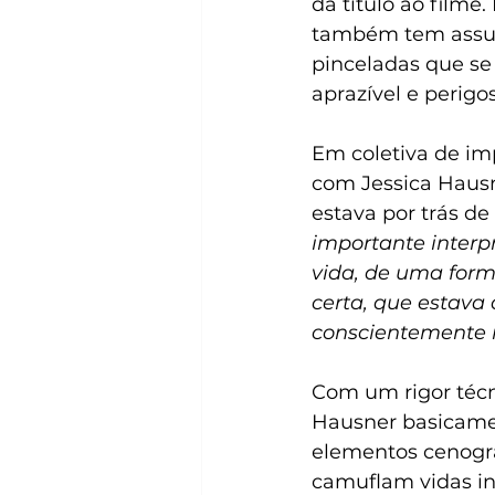
dá título ao film
também tem assun
pinceladas que s
aprazível e perigo
Em coletiva de im
com Jessica Hausn
estava por trás de
importante interp
vida, de uma form
certa, que estava
conscientemente 
Com um rigor técn
Hausner basicamen
elementos cenogr
camuflam vidas in