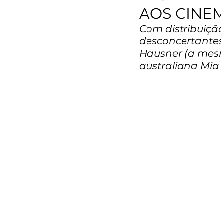
AOS CINEM
Com distribuiçã
desconcertantes
Hausner (a mesma
australiana Mia