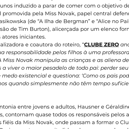
lunos induzido a parar de comer com o objetivo de
l promovida pela Miss Novak, papel central defen
sikowska (de “A Ilha de Bergman” e “Alice no Paí
rsão de Tim Burton), alicerçada por um elenco fo
 atores iniciantes.
alizadora e coautora do roteiro, “
CLUBE ZERO
ana
ua responsabilidade pelos filhos à uma professor
A Miss Novak manipula as crianças e as aliena de 
 a viver o maior pesadelo de todo pai: perder seu f
 medo existencial e questiona: ‘Como os pais po
lhos quando simplesmente não têm tempo suficie
intonia entre jovens e adultos, Hausner e Géraldin
os, contornam quase todos os responsáveis pelos a
 fiéis da Miss Novak, onde passam a formar o Clu