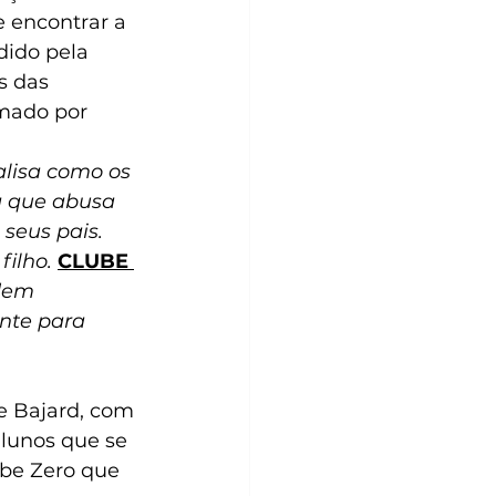
 encontrar a 
dido pela 
s das 
rmado por 
lisa como os 
a que abusa 
seus pais. 
ilho. 
CLUBE 
dem 
nte para 
e Bajard, com 
lunos que se 
be Zero que 