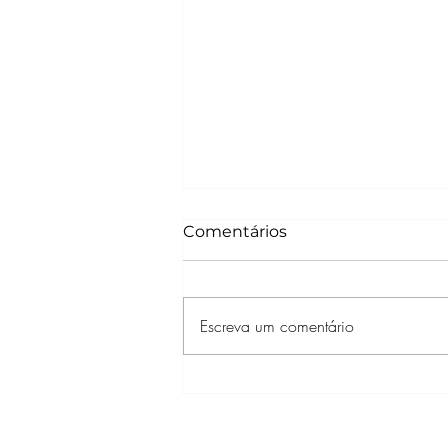
Comentários
Escreva um comentário
“Sobrenatural: Agora
Entre Nós”, de Jacob
Chase, ganha trailer final