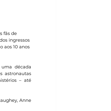
s fãs de 
dos ingressos 
o aos 10 anos 
o uma década 
 astronautas 
térios – até 
aughey, Anne 