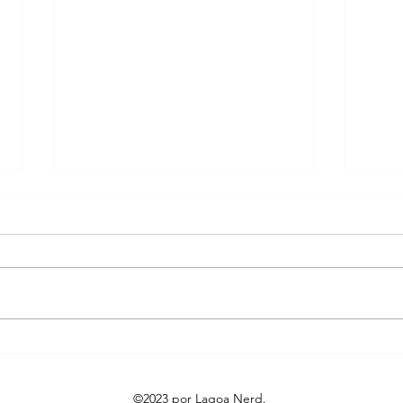
Paramount+ anuncia nova
“Ho
série original Ascent,
Novo
estrelada e produzida por
maio
©2023 por Lagoa Nerd.