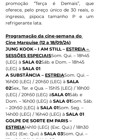
promoção “Terça é Demais”, que 
oferece, pelo preço único de 30 reais, o 
ingresso, pipoca tamanho P e um 
refrigerante lata.
Programação da cine-semana do 
Cine Marquise (12 a 18/09/24)
JUNG KOOK – I AM STILL – 
ESTREIA – 
SESSÕES ESPECIAIS
Som. Qui. – 18h45 
(LEG) à 
SALA 02
Sáb. e Dom. – 18h45 
(LEG) à 
SALA 01
A SUBSTÂNCIA – 
ESTREIA
Som. Qui. – 
16h00 (LEG) / 20h50 (LEG) à 
SALA 
02
Sex., Ter. e Qua. – 15h15 (LEG) / 18h00 
(LEG) / 20h50 (LEG) à
SALA 01
Sáb. e 
Dom. – 16h00 (LEG) à 
SALA 01
Som. Sáb. 
– 20h50 (LEG) à 
SALA 01
Som. Seg. – 
14h00 (LEG) / 16h40 (LEG) à 
SALA 01
GOLPE DE SORTE EM PARIS – 
ESTREIA
14h10 (LEG) (Exc. Qui.) / 18h30 
(LEG) (Exc. Qui) à 
SALA 03
Som. Qui. – 