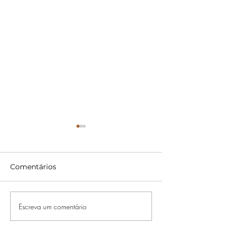
Comentários
Escreva um comentário
Crítica | Acampamento
'ELIS & EU’:
Miasma: Adolescência,
UNIVERSAL+ 