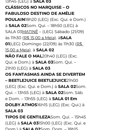
13h45 (LEG) à 
SALA 03
CLÁSSICOS NO MARQUISE – O 
FABULOSO DESTINO DE AMÉLIE 
POULAIN
18h20 (LEG) (Exc. Qui. e Dom.) 
à 
SALA 02
Som. Qui. – 18h50 (LEG) à 
SALA 03
MATINÊ
 – (LEG) Sábado (21/09) 
às 11h30 (
R$ 15,00 a Meia)
. à
SALA 
01
(LEG) Domingo (22/09) às 11h30 (
R$ 
15,00 a Meia)
. à 
SALA 02
NÃO FALE O MAL
20h40 (LEG) (Exc. 
Qui. e Dom.) à 
SALA 03
Som. Qui. – 
21h10 (LEG) à 
SALA 03
OS FANTASMAS AINDA SE DIVERTEM 
– BEETLEJUICE BEETLEJUICE
21h00 
(LEG) (Exc. Qui. e Dom.) à 
SALA 02
Som. 
Qui. – 13h55 (LEG) à 
SALA 02
Som. Sáb. 
e Dom. – 13h55 (LEG) à 
SALA 01 Em 
DOLBY ATMOS
16h15 (LEG) (Exc. Qui.) à 
SALA 03
TIPOS DE GENTILEZA
Som. Qui. – 15h45 
(LEG) à
 SALA 03
15h00 (LEG) (Exc. Qui. e 
Dom.) à
 SALA 02
Som. Dom. – 18h15 