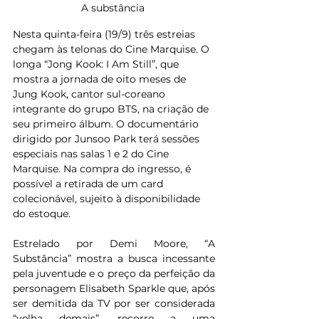
A substância 
Nesta quinta-feira (19/9) três estreias 
chegam às telonas do Cine Marquise. O 
longa “Jong Kook: I Am Still”, que 
mostra a jornada de oito meses de 
Jung Kook, cantor sul-coreano 
integrante do grupo BTS, na criação de 
seu primeiro álbum. O documentário 
dirigido por Junsoo Park terá sessões 
especiais nas salas 1 e 2 do Cine 
Marquise. Na compra do ingresso, é 
possível a retirada de um card 
colecionável, sujeito à disponibilidade 
do estoque.
Estrelado por Demi Moore, “A 
Substância” mostra a busca incessante 
pela juventude e o preço da perfeição da 
personagem Elisabeth Sparkle que, após 
ser demitida da TV por ser considerada 
“velha demais”, recorre a uma 