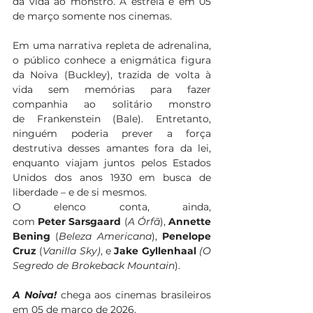
dá vida ao monstro. A estreia é em 05 
de março somente nos cinemas. 
Em uma narrativa repleta de adrenalina, 
o público conhece a enigmática figura 
da Noiva (Buckley), trazida de volta à 
vida sem memórias para fazer 
companhia ao solitário monstro 
de Frankenstein (Bale). Entretanto, 
ninguém poderia prever a força 
destrutiva desses amantes fora da lei, 
enquanto viajam juntos pelos Estados 
Unidos dos anos 1930 em busca de 
liberdade – e de si mesmos. 
O elenco conta, ainda, 
com 
Peter Sarsgaard
 (
A Órfã
), 
Annette 
Bening
 (
Beleza Americana
), 
Penelope 
Cruz
 (
Vanilla Sky)
, e 
Jake Gyllenhaal
 (O 
Segredo de Brokeback Mountain
). 
A Noiva!
 chega aos cinemas brasileiros 
em 05 de março de 2026. 