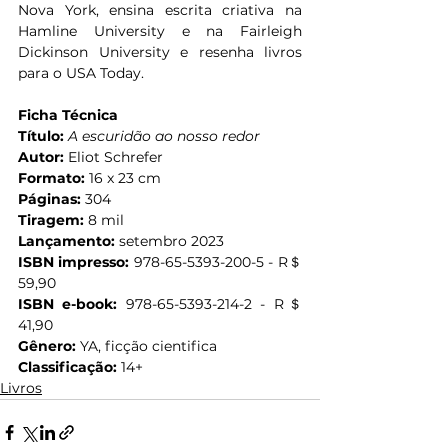
Nova York, ensina escrita criativa na 
Hamline University e na Fairleigh 
Dickinson University e resenha livros 
para o USA Today.
Ficha Técnica
Título:
A escuridão ao nosso redor
Autor:
 Eliot Schrefer
Formato:
 16 x 23 cm
Páginas:
 304
Tiragem:
 8 mil
Lançamento:
 setembro 2023
ISBN impresso:
 978-65-5393-200-5 - R＄ 
59,90
ISBN e-book:
 978-65-5393-214-2 - R＄ 
41,90
Gênero:
 YA, ficção cientifica
Classificação:
 14+
Livros