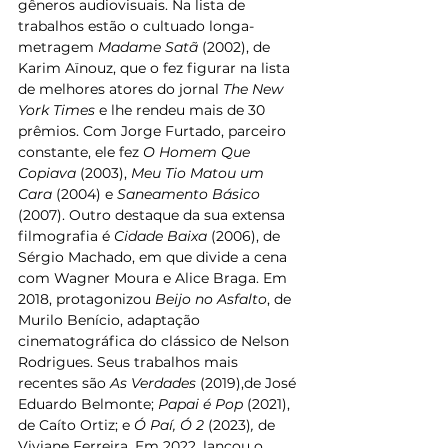
gêneros audiovisuais. Na lista de 
trabalhos estão o cultuado longa-
metragem 
Madame Satã
 (2002), de 
Karim Aïnouz, que o fez figurar na lista 
de melhores atores do jornal 
The New 
York Times
 e lhe rendeu mais de 30 
prêmios. Com Jorge Furtado, parceiro 
constante, ele fez 
O Homem Que 
Copiava
 (2003), 
Meu Tio Matou um 
Cara
 (2004) e 
Saneamento Básico
(2007). Outro destaque da sua extensa 
filmografia é 
Cidade Baixa
 (2006), de 
Sérgio Machado, em que divide a cena 
com Wagner Moura e Alice Braga. Em 
2018, protagonizou 
Beijo no Asfalto
, de 
Murilo Benício, adaptação 
cinematográfica do clássico de Nelson 
Rodrigues. Seus trabalhos mais 
recentes são 
As Verdades
 (2019),de José 
Eduardo Belmonte; 
Papai é Pop
 (2021), 
de Caíto Ortiz; e 
Ó Paí, Ó 2
 (2023)
, 
de 
Viviane Ferreira. Em 2022, lançou o 