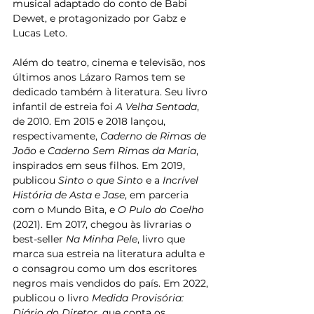
musical adaptado do conto de Babi 
Dewet, e protagonizado por Gabz e 
Lucas Leto.
Além do teatro, cinema e televisão, nos 
últimos anos Lázaro Ramos tem se 
dedicado também à literatura. Seu livro 
infantil de estreia foi 
A Velha Sentada
, 
de 2010. Em 2015 e 2018 lançou, 
respectivamente, 
Caderno de Rimas de 
João
 e 
Caderno Sem Rimas da Maria
, 
inspirados em seus filhos. Em 2019, 
publicou 
Sinto o que Sinto
 e a 
Incrível 
História de Asta e Jase
, em parceria 
com o Mundo Bita, e 
O Pulo do Coelho
(2021). Em 2017, chegou às livrarias o 
best-seller 
Na Minha Pele
, livro que 
marca sua estreia na literatura adulta e 
o consagrou como um dos escritores 
negros mais vendidos do país. Em 2022, 
publicou o livro 
Medida Provisória: 
Diário do Diretor
, que conta os 