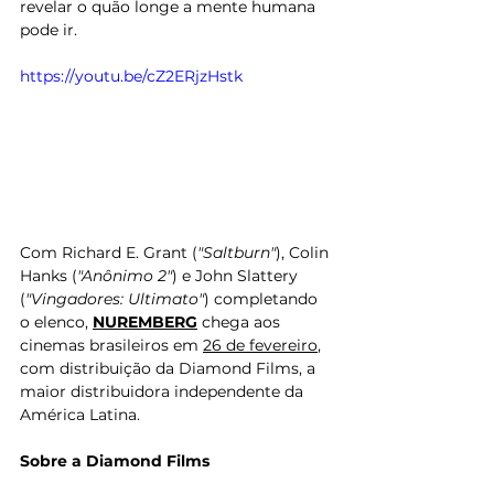
revelar o quão longe a mente humana 
pode ir.  
https://youtu.be/cZ2ERjzHstk
Com Richard E. Grant (
"Saltburn"
), Colin 
Hanks (
"Anônimo 2"
) e John Slattery 
(
"Vingadores: Ultimato"
) completando 
o elenco, 
NUREMBERG
 chega aos 
cinemas brasileiros em 
26 de fevereiro
, 
com distribuição da Diamond Films, a 
maior distribuidora independente da 
América Latina.
Sobre a Diamond Films