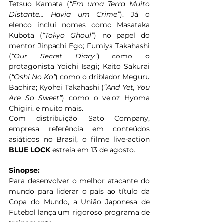
Tetsuo Kamata (
“Em uma Terra Muito 
Distante... Havia um Crime”
). Já o 
elenco inclui nomes como Masataka 
Kubota (
“Tokyo Ghoul”
) no papel do 
mentor Jinpachi Ego; Fumiya Takahashi 
(
“Our Secret Diary”
) como o 
protagonista Yoichi Isagi; Kaito Sakurai 
(
“Oshi No Ko”
) como o driblador Meguru 
Bachira; Kyohei Takahashi (
“And Yet, You 
Are So Sweet”
) como o veloz Hyoma 
Chigiri, e muito mais. 
Com distribuição Sato Company, 
empresa referência em conteúdos 
asiáticos no Brasil, o filme live-action 
BLUE LOCK
 estreia em 
13 de agosto
. 
Sinopse:
Para desenvolver o melhor atacante do 
mundo para liderar o país ao título da 
Copa do Mundo, a União Japonesa de 
Futebol lança um rigoroso programa de 