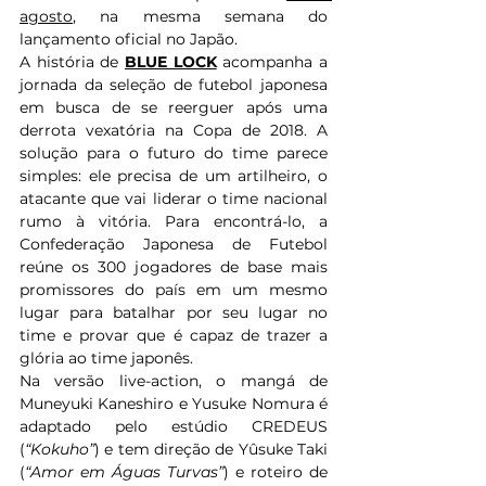
agosto
, na mesma semana do 
lançamento oficial no Japão. 
A história de 
BLUE LOCK
 acompanha a 
jornada da seleção de futebol japonesa 
em busca de se reerguer após uma 
derrota vexatória na Copa de 2018. A 
solução para o futuro do time parece 
simples: ele precisa de um artilheiro, o 
atacante que vai liderar o time nacional 
rumo à vitória. Para encontrá-lo, a 
Confederação Japonesa de Futebol 
reúne os 300 jogadores de base mais 
promissores do país em um mesmo 
lugar para batalhar por seu lugar no 
time e provar que é capaz de trazer a 
glória ao time japonês. 
Na versão live-action, o mangá de 
Muneyuki Kaneshiro e Yusuke Nomura é 
adaptado pelo estúdio CREDEUS 
(
“Kokuho”
) e tem direção de Yûsuke Taki 
(
“Amor em Águas Turvas”
) e roteiro de 