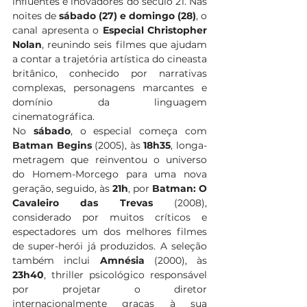
influentes e inovadores do século 21. Nas 
noites de 
sábado (27) e domingo (28)
, o 
canal apresenta o 
Especial
Christopher 
Nolan
, reunindo seis filmes que ajudam 
a contar a trajetória artística do cineasta 
britânico, conhecido por narrativas 
complexas, personagens marcantes e 
domínio da linguagem 
cinematográfica. 
No 
sábado
, o especial começa com 
Batman Begins
 (2005), às 
18h35
, longa-
metragem que reinventou o universo 
do Homem-Morcego para uma nova 
geração, seguido, às 
21h
, por 
Batman: O 
Cavaleiro das Trevas 
(2008), 
considerado por muitos críticos e 
espectadores um dos melhores filmes 
de super-herói já produzidos. A seleção 
também inclui 
Amnésia
 (2000), às 
23h40
, thriller psicológico responsável 
por projetar o diretor 
internacionalmente graças à sua 