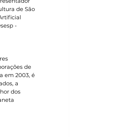
resentador 
ltura de São 
tificial 
sesp - 
res 
orações de 
a em 2003, é 
ados, a 
hor dos 
aneta 
 