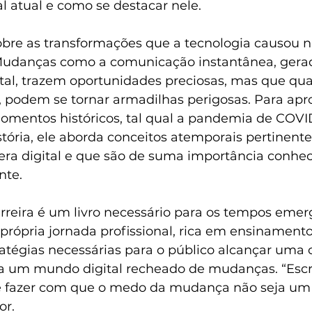
al atual e como se destacar nele.
obre as transformações que a tecnologia causou n
Mudanças como a comunicação instantânea, gerad
tal, trazem oportunidades preciosas, mas que qu
 podem se tornar armadilhas perigosas. Para apr
momentos históricos, tal qual a pandemia de COVID
istória, ele aborda conceitos atemporais pertinent
era digital e que são de suma importância conhe
nte.
reira é um livro necessário para os tempos emer
própria jornada profissional, rica em ensinamento
atégias necessárias para o público alcançar uma c
 um mundo digital recheado de mudanças. “Escrev
 fazer com que o medo da mudança não seja um f
or.