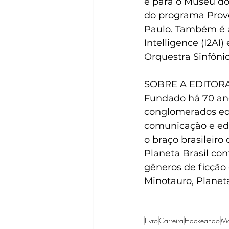
e para o Museu do
do programa Provo
Paulo. Também é as
Intelligence (I2A
Orquestra Sinfôni
SOBRE A EDITORA
Fundado há 70 an
conglomerados edi
comunicação e edu
o braço brasileiro
Planeta Brasil co
gêneros de ficção 
Minotauro, Planeta
Livro
Carreira
Hackeando
Ma