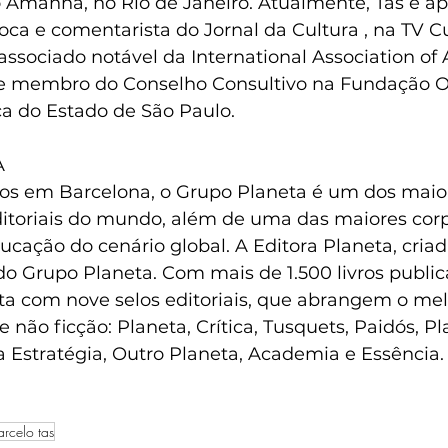
 Amanhã, no Rio de Janeiro. Atualmente, Tas é ap
ca e comentarista do Jornal da Cultura , na TV Cu
sociado notável da International Association of Ar
I) e membro do Conselho Consultivo na Fundação O
ca do Estado de São Paulo. 
  
os em Barcelona, o Grupo Planeta é um dos maio
toriais do mundo, além de uma das maiores corp
cação do cenário global. A Editora Planeta, criad
 do Grupo Planeta. Com mais de 1.500 livros public
nta com nove selos editoriais, que abrangem o mel
e não ficção: Planeta, Crítica, Tusquets, Paidós, Pl
 Estratégia, Outro Planeta, Academia e Essência. 
rcelo tas