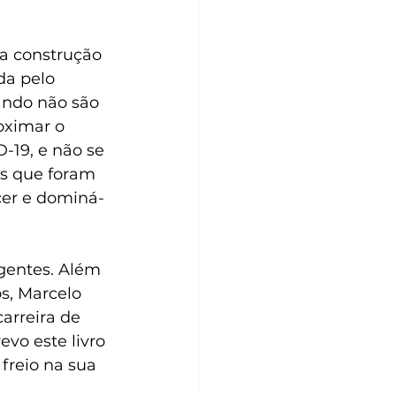
a construção 
a pelo 
ando não são 
oximar o 
-19, e não se 
es que foram 
cer e dominá-
gentes. Além 
s, Marcelo 
arreira de 
o este livro 
reio na sua 