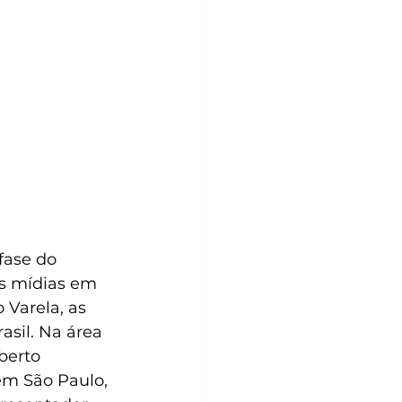
fase do 
as mídias em 
 Varela, as 
sil. Na área 
berto 
em São Paulo, 