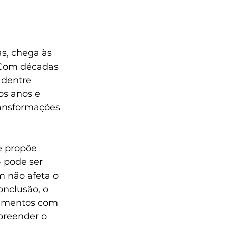
s, chega às 
. Com décadas 
 dentre 
os anos e 
ransformações 
e propõe 
 pode ser 
m não afeta o 
nclusão, o 
inamentos com 
preender o 