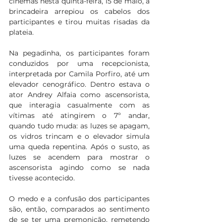
cinemas nesta quinta-feira, 15 de maio, a 
brincadeira arrepiou os cabelos dos 
participantes e tirou muitas risadas da 
plateia.  
Na pegadinha, os participantes foram 
conduzidos por uma recepcionista, 
interpretada por Camila Porfiro, até um 
elevador cenográfico. Dentro estava o 
ator Andrey Alfaia como ascensorista, 
que interagia casualmente com as 
vítimas até atingirem o 7º andar, 
quando tudo muda: as luzes se apagam, 
os vidros trincam e o elevador simula 
uma queda repentina. Após o susto, as 
luzes se acendem para mostrar o 
ascensorista agindo como se nada 
tivesse acontecido.  
O medo e a confusão dos participantes 
são, então, comparados ao sentimento 
de se ter uma premonição, remetendo 