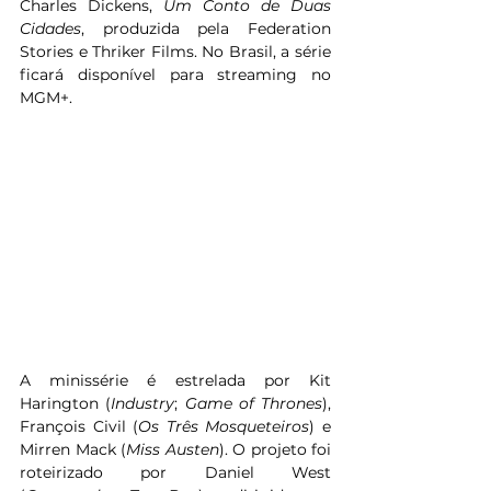
Charles Dickens, 
Um Conto de Duas 
Cidades
, produzida pela Federation 
Stories e Thriker Films. No Brasil, a série 
ficará disponível para streaming no 
MGM+.
A minissérie é estrelada por Kit 
Harington (
Industry
; 
Game of Thrones
), 
François Civil (
Os Três Mosqueteiros
) e 
Mirren Mack (
Miss Austen
). O projeto foi 
roteirizado por Daniel West 