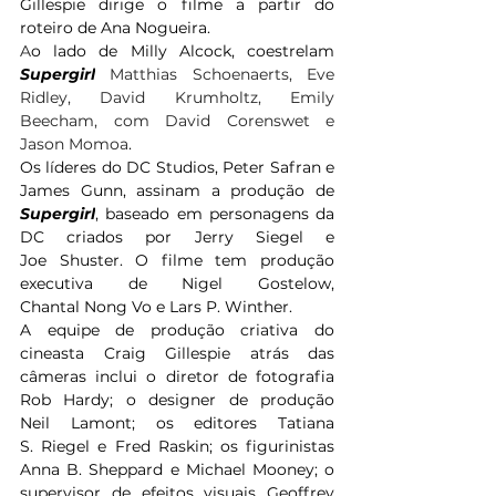
Gillespie dirige o filme a partir do 
roteiro de Ana Nogueira.
A
o lado de Milly Alcock, coestrelam 
Supergirl
 Matthias Schoenaerts, Eve 
Ridley, David Krumholtz, Emily 
Beecham, com David Corenswet e 
Jason Momoa
.
Os líderes do DC Studios, Peter Safran e 
James Gunn, assinam a produção de 
Supergirl
, baseado em personagens da 
DC criados por Jerry Siegel e 
Joe Shuster. O filme tem produção 
executiva de Nigel Gostelow, 
Chantal Nong Vo e Lars P. Winther.  
A equipe de produção criativa do 
cineasta Craig Gillespie atrás das 
câmeras inclui o diretor de fotografia 
Rob Hardy; o designer de produção 
Neil Lamont; os editores Tatiana 
S. Riegel e Fred Raskin; os figurinistas 
Anna B. Sheppard e Michael Mooney; o 
supervisor de efeitos visuais Geoffrey 